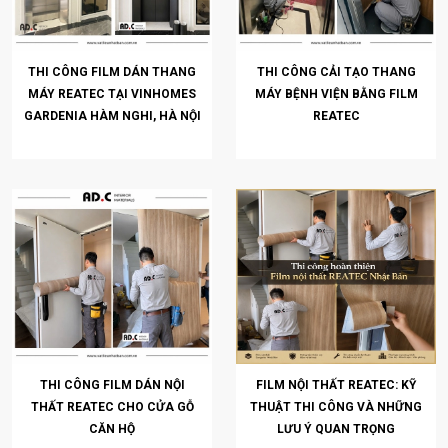
THI CÔNG FILM DÁN THANG
THI CÔNG CẢI TẠO THANG
MÁY REATEC TẠI VINHOMES
MÁY BỆNH VIỆN BẰNG FILM
GARDENIA HÀM NGHI, HÀ NỘI
REATEC
THI CÔNG FILM DÁN NỘI
FILM NỘI THẤT REATEC: KỸ
THẤT REATEC CHO CỬA GỖ
THUẬT THI CÔNG VÀ NHỮNG
CĂN HỘ
LƯU Ý QUAN TRỌNG