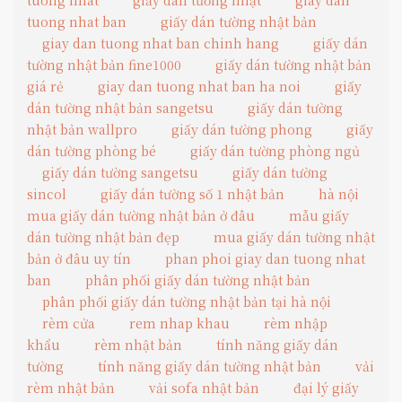
tuong nhat
giấy dán tường nhật
giay dan
tuong nhat ban
giấy dán tường nhật bản
giay dan tuong nhat ban chinh hang
giấy dán
tường nhật bản fine1000
giấy dán tường nhật bản
giá rẻ
giay dan tuong nhat ban ha noi
giấy
dán tường nhật bản sangetsu
giấy dán tường
nhật bản wallpro
giấy dán tường phong
giấy
dán tường phòng bé
giấy dán tường phòng ngủ
giấy dán tường sangetsu
giấy dán tường
sincol
giấy dán tường số 1 nhật bản
hà nội
mua giấy dán tường nhật bản ở đâu
mẫu giấy
dán tường nhật bản đẹp
mua giấy dán tường nhật
bản ở đâu uy tín
phan phoi giay dan tuong nhat
ban
phân phối giấy dán tường nhật bản
phân phối giấy dán tường nhật bản tại hà nội
rèm cửa
rem nhap khau
rèm nhập
khẩu
rèm nhật bản
tính năng giấy dán
tường
tính năng giấy dán tường nhật bản
vải
rèm nhật bản
vải sofa nhật bản
đại lý giấy