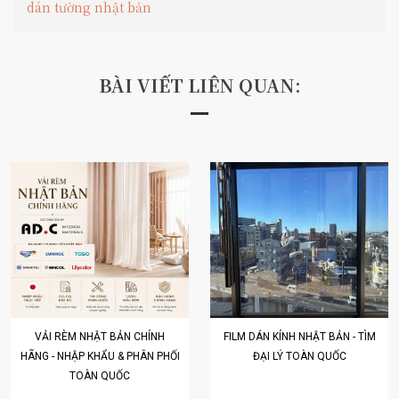
dán tường nhật bản
BÀI VIẾT LIÊN QUAN:
VẢI RÈM NHẬT BẢN CHÍNH
FILM DÁN KÍNH NHẬT BẢN - TÌM
HÃNG - NHẬP KHẨU & PHÂN PHỐI
ĐẠI LÝ TOÀN QUỐC
TOÀN QUỐC