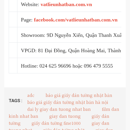
Website:
vatlieunhatban.com.vn
Page:
facebook.com/vatlieunhatban.com.vn
Showroom: 9D Nguyễn Xiển, Quận Thanh Xuân, 
VPGD: 81 Đại Đồng, Quận Hoàng Mai, Thành Ph
Hotline: 024 625 96696 hoặc 096 479 5555
adc
báo giá giấy dán tường nhật bản
TAGS :
báo giá giấy dán tường nhật bản hà nội
dai ly giay dan tuong nhat ban
film dan
kinh nhat ban
giay dan tuong
giấy dán
tường
giấy dán tường fine1000
giay dan