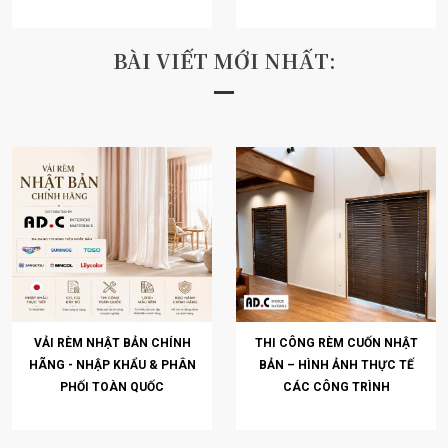
BÀI VIẾT MỚI NHẤT:
VẢI RÈM NHẬT BẢN CHÍNH
THI CÔNG RÈM CUỐN NHẬT
HÃNG - NHẬP KHẨU & PHÂN
BẢN – HÌNH ẢNH THỰC TẾ
PHỐI TOÀN QUỐC
CÁC CÔNG TRÌNH