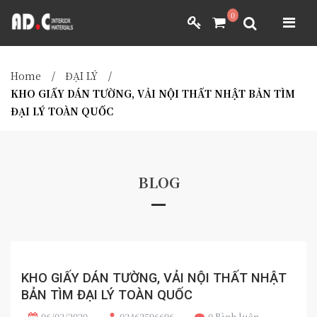
ADC INTERIOR
0
GIẤY DÁN TƯỜNG NHẬT BẢN
ADC INTERIOR
GIẤY DÁN TƯỜNG NHẬT BẢN
Home
/
ĐẠI LÝ
/
MÀNH RÈM NHẬT BẢN
KHO GIẤY DÁN TƯỜNG, VẢI NỘI THẤT NHẬT BẢN TÌM
ĐẠI LÝ TOÀN QUỐC
FILM DÁN NỘI THẤT
VẢI BỌC NỘI THẤT
MÀNH RÈM NHẬT BẢN
FILM DÁN NỘI THẤT
VẢI BỌC NỘI THẤT
DÀNH CHO ĐẠI LÝ
BLOG
DÀNH CHO ĐẠI LÝ
YÊU CẦU BÁO GIÁ
YÊU CẦU BÁO GIÁ
KHO GIẤY DÁN TƯỜNG, VẢI NỘI THẤT NHẬT
BẢN TÌM ĐẠI LÝ TOÀN QUỐC
06/03/2020
02462596696
0 Bình luận