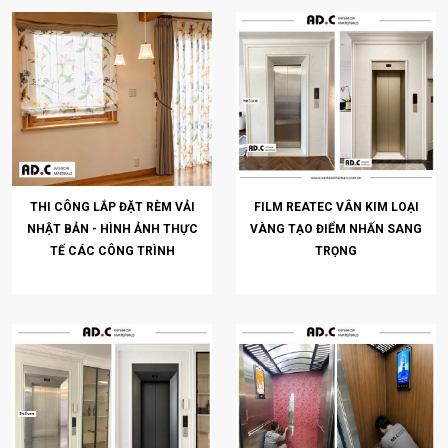
THI CÔNG LẮP ĐẶT RÈM VẢI
FILM REATEC VÂN KIM LOẠI
NHẬT BẢN - HÌNH ẢNH THỰC
VÀNG TẠO ĐIỂM NHẤN SANG
TẾ CÁC CÔNG TRÌNH
TRỌNG