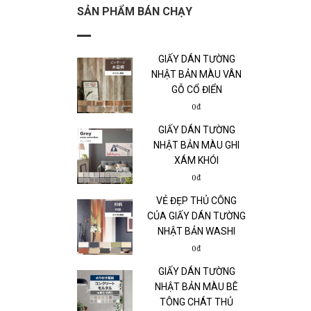
SẢN PHẨM BÁN CHẠY
GIẤY DÁN TƯỜNG
NHẬT BẢN MÀU VÂN
GỖ CỔ ĐIỂN
0₫
GIẤY DÁN TƯỜNG
NHẬT BẢN MÀU GHI
XÁM KHÓI
0₫
VẺ ĐẸP THỦ CÔNG
CỦA GIẤY DÁN TƯỜNG
NHẬT BẢN WASHI
0₫
GIẤY DÁN TƯỜNG
NHẬT BẢN MÀU BÊ
TÔNG CHÁT THỦ