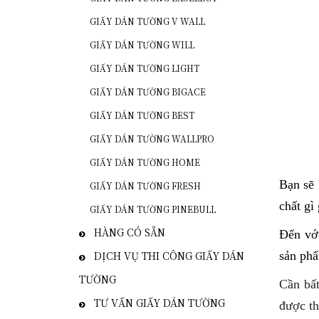
GIẤY DÁN TƯỜNG V WALL
GIẤY DÁN TƯỜNG WILL
GIẤY DÁN TƯỜNG LIGHT
GIẤY DÁN TƯỜNG BIGACE
GIẤY DÁN TƯỜNG BEST
GIẤY DÁN TƯỜNG WALLPRO
GIẤY DÁN TƯỜNG HOME
Bạn sẽ 
GIẤY DÁN TƯỜNG FRESH
chất gì
GIẤY DÁN TƯỜNG PINEBULL
HÀNG CÓ SẴN
Đến vớ
DỊCH VỤ THI CÔNG GIẤY DÁN
sản phẩ
TƯỜNG
Cần bất
TƯ VẤN GIẤY DÁN TƯỜNG
được th