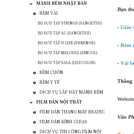
MÀNH RÈM NHẬT BẢN
Bạn th
RÈM VẢI
BỘ SƯU TẬP STRINGS (SANGETSU)
-
Giấy 
BỘ SƯU TẬP AC (SANGETSU)
BỘ SƯU TẬP U LIFE (SUMINOE)
-
Rèm 
BỘ SƯU TẬP MELODIA (SINCOL)
BỘ SƯU TẬP SALA (LILYCOLOR)
-
Vải b
RÈM CUỐN
Thông t
RÈM Y TẾ
DỊCH VỤ LẮP ĐẶT MÀNH RÈM
Websit
FILM DÁN NỘI THẤT
FILM DÁN THANG MÁY REATEC
Văn Ph
FILM DÁN KÍNH CLEAS
DỊCH VỤ THI CÔNG FILM NỘI