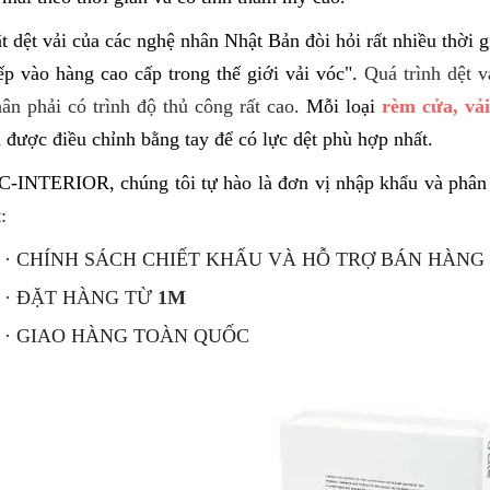
t dệt vải của các nghệ nhân Nhật Bản đòi hỏi rất nhiều thời 
p vào hàng cao cấp trong thế giới vải vóc".
Quá trình dệt v
ân phải có trình độ thủ công rất cao.
Mỗi loại
r
èm cửa, vả
 được điều chỉnh bằng tay để có lực dệt phù hợp nhất.
DC-INTERIOR
, chúng tôi tự hào là đơn vị nhập khẩu và phâ
:
· CHÍNH SÁCH CHIẾT KHẤU VÀ HỖ TRỢ BÁN HÀNG
· ĐẶT HÀNG TỪ
1M
· GIAO HÀNG TOÀN QUỐC