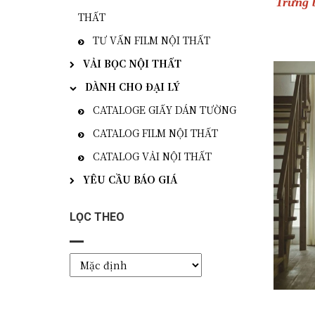
Trưng b
THẤT
TƯ VẤN FILM NỘI THẤT
VẢI BỌC NỘI THẤT
DÀNH CHO ĐẠI LÝ
CATALOGE GIẤY DÁN TƯỜNG
CATALOG FILM NỘI THẤT
CATALOG VẢI NỘI THẤT
YÊU CẦU BÁO GIÁ
LỌC THEO