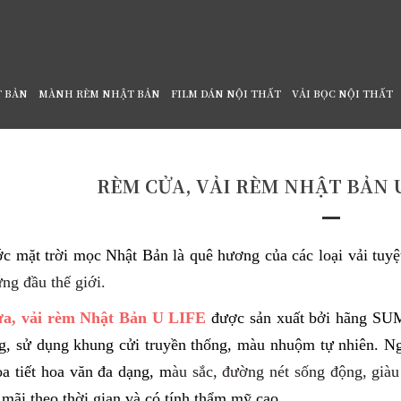
T BẢN
MÀNH RÈM NHẬT BẢN
FILM DÁN NỘI THẤT
VẢI BỌC NỘI THẤT
FE - SUMINOE
RÈM CỬA, VẢI RÈM NHẬT BẢN U
c mặt trời mọc Nhật Bản là quê hương của các loại vải tuyệ
ứng đầu thế giới.
a, vải rèm Nhật Bản U LIFE
được sản xuất bởi hãng SUMI
g, sử dụng khung cửi truyền thống, màu nhuộm tự nhiên. N
ọa tiết hoa văn đa dạng, m
àu sắc, đường nét sống động, già
 mãi theo thời gian và có tính thẩm mỹ cao.