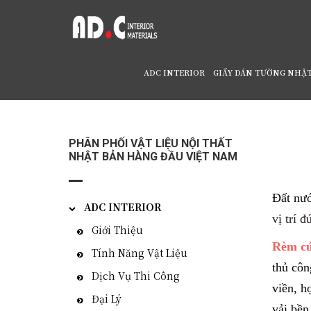
ADC INTERIOR
GIẤY DÁN TƯỜNG NHẬ
Home
/
RÈM CỬA, VẢI RÈM NHẬT BẢN U LI
PHÂN PHỐI VẬT LIỆU NỘI THẤT
NHẬT BẢN HÀNG ĐẦU VIỆT NAM
Đất nướ
ADC INTERIOR
vị trí đ
Giới Thiệu
Rèm cử
Tính Năng Vật Liệu
thủ côn
Dịch Vụ Thi Công
viền, h
Đại Lý
vải bền