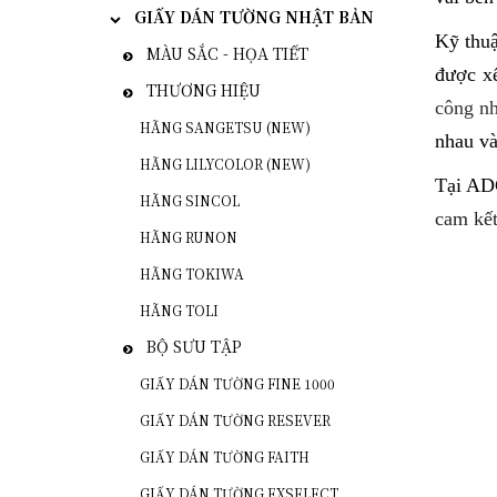
GIẤY DÁN TƯỜNG NHẬT BẢN
Kỹ thuậ
MÀU SẮC - HỌA TIẾT
được xế
THƯƠNG HIỆU
công nh
HÃNG SANGETSU (NEW)
nhau và
HÃNG LILYCOLOR (NEW)
Tại A
HÃNG SINCOL
cam kết
HÃNG RUNON
HÃNG TOKIWA
HÃNG TOLI
BỘ SƯU TẬP
GIẤY DÁN TƯỜNG FINE 1000
GIẤY DÁN TƯỜNG RESEVER
GIẤY DÁN TƯỜNG FAITH
GIẤY DÁN TƯỜNG EXSELECT