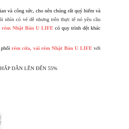
gian và công sức, cho nên chúng rất quý hiếm và
ải nhìn có vẻ dễ nhưng trên thực tế nó yêu cầu
i rèm Nhật Bản U LIFE
có quy trình dệt khác
n phối
r
èm cửa, vải rèm Nhật Bản U LIFE
với
 HẤP DẪN LÊN ĐẾN 55%