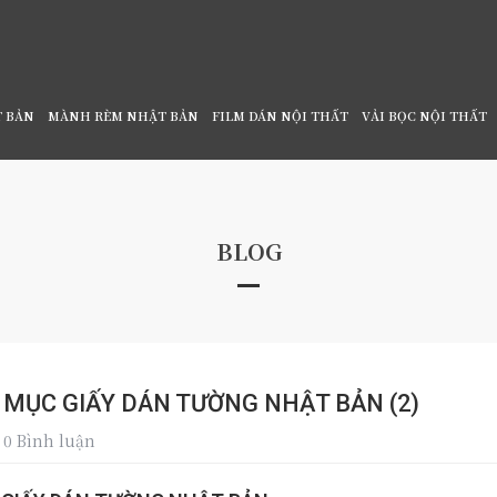
T BẢN
MÀNH RÈM NHẬT BẢN
FILM DÁN NỘI THẤT
VẢI BỌC NỘI THẤT
 NHẬT BẢN
/
CUNG CẤP - THI CÔNG HẠNG MỤC GIẤY DÁN
BLOG
 MỤC GIẤY DÁN TƯỜNG NHẬT BẢN (2)
0 Bình luận