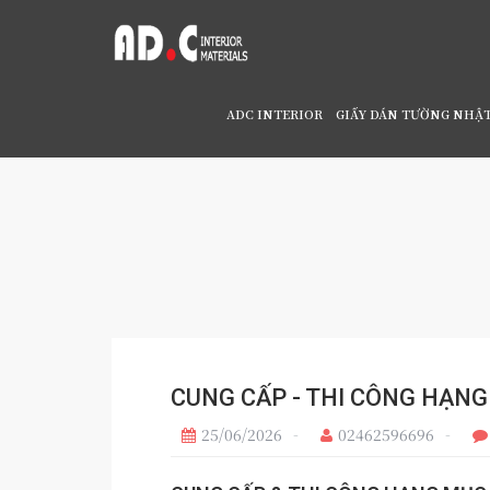
ADC INTERIOR
GIẤY DÁN TƯỜNG NHẬ
Home
/
DỊCH VỤ THI CÔNG GIẤY DÁN TƯỜNG
CUNG CẤP - THI CÔNG HẠNG
25/06/2026
02462596696