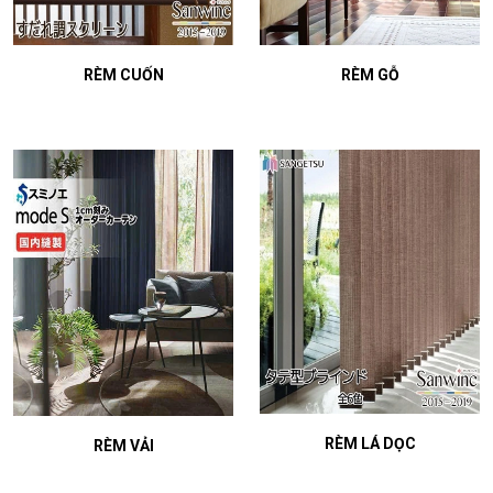
RÈM CUỐN
RÈM GỖ
RÈM LÁ DỌC
RÈM VẢI