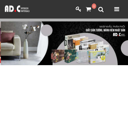
0
ADC INTERIOR
ADC INTERIOR
GIẤY DÁN TƯỜNG NHẬT BẢN
GIẤY DÁN TƯỜNG NHẬT BẢN
MÀNH RÈM NHẬT BẢN
MÀNH RÈM NHẬT BẢN
FILM DÁN NỘI THẤT
VẢI BỌC NỘI THẤT
FILM DÁN NỘI THẤT
VẢI BỌC NỘI THẤT
DÀNH CHO ĐẠI LÝ
DÀNH CHO ĐẠI LÝ
YÊU CẦU BÁO GIÁ
YÊU CẦU BÁO GIÁ