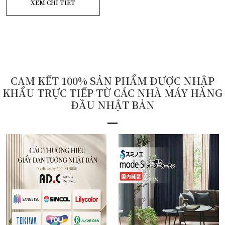
XEM CHI TIẾT
CAM KẾT 100% SẢN PHẨM ĐƯỢC NHẬP
KHẨU TRỰC TIẾP TỪ CÁC NHÀ MÁY HÀNG
ĐẦU NHẬT BẢN