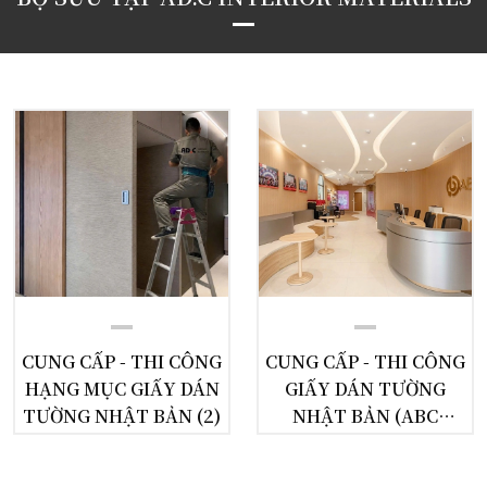
CUNG CẤP -
GIẤY DÁN
TƯỜNG
NHẬT BẢN
CUNG CẤP -
TƯỜNG
NHẬT BẢN
(ABC
THI CÔNG
THI CÔNG
HẠNG MỤC
GIẤY DÁN
CUNG CẤP - THI CÔNG
CUNG CẤP - THI CÔNG
Đăng bởi
Đăng bởi
HẠNG MỤC GIẤY DÁN
GIẤY DÁN TƯỜNG
02462596696
02462596696
TƯỜNG NHẬT BẢN (2)
NHẬT BẢN (ABC
TALENT)
(2)
TALENT)