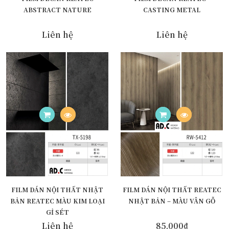
ABSTRACT NATURE
CASTING METAL
Liên hệ
Liên hệ
FILM DÁN NỘI THẤT NHẬT
FILM DÁN NỘI THẤT REATEC
BẢN REATEC MÀU KIM LOẠI
NHẬT BẢN – MÀU VÂN GỖ
GỈ SÉT
Liên hệ
85.000₫