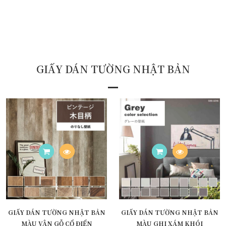
GIẤY DÁN TƯỜNG NHẬT BẢN
GIẤY DÁN TƯỜNG NHẬT BẢN
GIẤY DÁN TƯỜNG NHẬT BẢN
MÀU VÂN GỖ CỔ ĐIỂN
MÀU GHI XÁM KHÓI