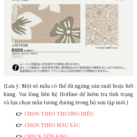
(Lưu ý:
M
ột số mẫu có thể đã ngừng sản xuất hoặc hết
hàng. Vui lòng liên hệ Hotline để kiểm tra tình trạng
và lựa chọn mẫu tương đương trong bộ sưu tập mới.)
👉
CHỌN THEO THƯƠNG HIỆU
👉
CHỌN THEO MÀU SẮC
👉
CHECK TỒN KHO