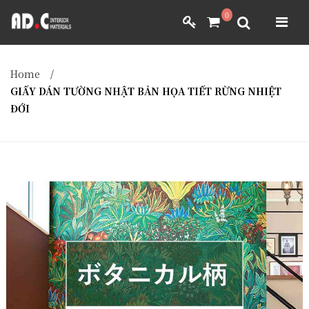
ADC INTERIOR
0
GIẤY DÁN TƯỜNG NHẬT BẢN
ADC INTERIOR
GIẤY DÁN TƯỜNG NHẬT BẢN
Home
/
MÀNH RÈM NHẬT BẢN
GIẤY DÁN TƯỜNG NHẬT BẢN HỌA TIẾT RỪNG NHIỆT
ĐỚI
FILM DÁN NỘI THẤT
VẢI BỌC NỘI THẤT
MÀNH RÈM NHẬT BẢN
FILM DÁN NỘI THẤT
VẢI BỌC NỘI THẤT
DÀNH CHO ĐẠI LÝ
DÀNH CHO ĐẠI LÝ
YÊU CẦU BÁO GIÁ
YÊU CẦU BÁO GIÁ