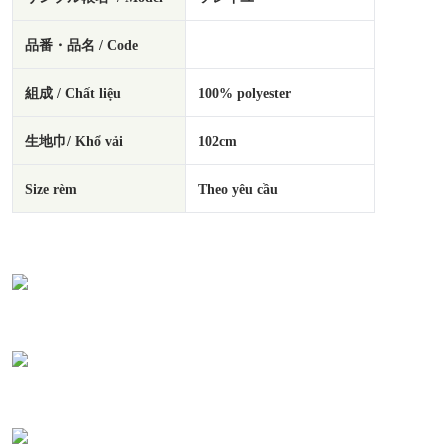
品番・品名 / Code
組成 / Chất liệu
100% polyester
生地巾/ Khổ vải
102cm
Size rèm
Theo yêu cầu