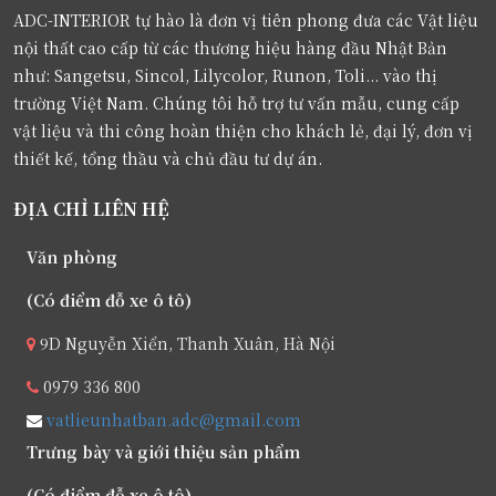
ADC-INTERIOR tự hào là đơn vị tiên phong đưa các Vật liệu
nội thất cao cấp từ các thương hiệu hàng đầu Nhật Bản
như: Sangetsu, Sincol, Lilycolor, Runon, Toli... vào thị
trường Việt Nam. Chúng tôi hỗ trợ tư vấn mẫu, cung cấp
vật liệu và thi công hoàn thiện cho khách lẻ, đại lý, đơn vị
thiết kế, tổng thầu và chủ đầu tư dự án.
ĐỊA CHỈ LIÊN HỆ
Văn phòng
(Có điểm đỗ xe ô tô)
9D Nguyễn Xiển, Thanh Xuân, Hà Nội
0979 336 800
vatlieunhatban.adc@gmail.com
Trưng bày và giới thiệu sản phẩm
(Có điểm đỗ xe ô tô)