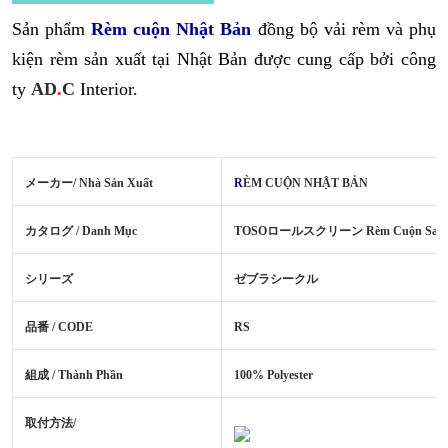
Sản phẩm
Rèm
cuộn Nhật Bản
đồng bộ vải rèm và phụ
kiện rèm sản xuất tại Nhật Bản được cung cấp bởi công
ty
AD
.
C
Interior.
メーカー/ Nhà Sản Xuất
R
ÈM CUỘN NHẬT BẢN
カタログ / Danh Mục
TOSOロールスクリーン Rèm Cuộn Sang
シリーズ
ゼブラシークル
品番 / CODE
RS
組成 / Thành Phần
100% Polyester
取付方法/