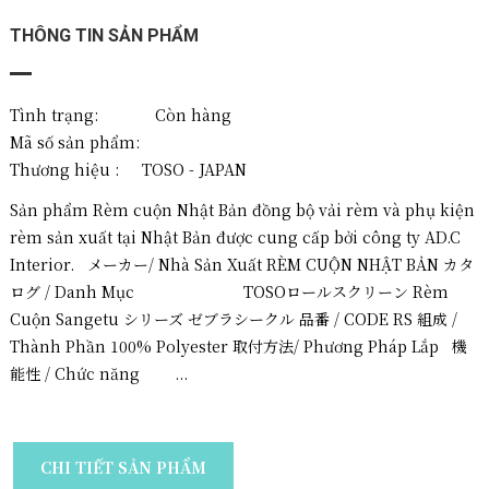
THÔNG TIN SẢN PHẨM
Tình trạng: Còn hàng
Mã số sản phẩm:
Thương hiệu :
TOSO - JAPAN
Sản phẩm Rèm cuộn Nhật Bản đồng bộ vải rèm và phụ kiện
rèm sản xuất tại Nhật Bản được cung cấp bởi công ty AD.C
Interior. メーカー/ Nhà Sản Xuất RÈM CUỘN NHẬT BẢN カタ
ログ / Danh Mục TOSOロールスクリーン Rèm
Cuộn Sangetu シリーズ ゼブラシークル 品番 / CODE RS 組成 /
Thành Phần 100% Polyester 取付方法/ Phương Pháp Lắp 機
能性 / Chức năng ...
CHI TIẾT SẢN PHẨM