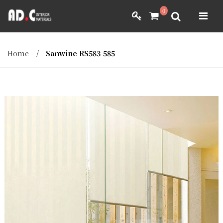
ADC INTERIOR
0
GIẤY DÁN TƯỜNG NHẬT BẢN
ADC INTERIOR
GIẤY DÁN TƯỜNG NHẬT BẢN
Home
/
Sanwine RS583-585
MÀNH RÈM NHẬT BẢN
FILM DÁN NỘI THẤT
VẢI BỌC NỘI THẤT
MÀNH RÈM NHẬT BẢN
FILM DÁN NỘI THẤT
VẢI BỌC NỘI THẤT
DÀNH CHO ĐẠI LÝ
DÀNH CHO ĐẠI LÝ
YÊU CẦU BÁO GIÁ
YÊU CẦU BÁO GIÁ