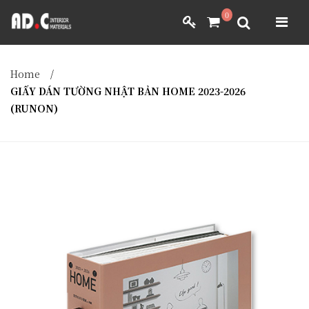
ADC INTERIOR
0
GIẤY DÁN TƯỜNG NHẬT BẢN
ADC INTERIOR
GIẤY DÁN TƯỜNG NHẬT BẢN
Home
/
MÀNH RÈM NHẬT BẢN
GIẤY DÁN TƯỜNG NHẬT BẢN HOME 2023-2026
(RUNON)
FILM DÁN NỘI THẤT
VẢI BỌC NỘI THẤT
MÀNH RÈM NHẬT BẢN
FILM DÁN NỘI THẤT
VẢI BỌC NỘI THẤT
DÀNH CHO ĐẠI LÝ
DÀNH CHO ĐẠI LÝ
YÊU CẦU BÁO GIÁ
YÊU CẦU BÁO GIÁ