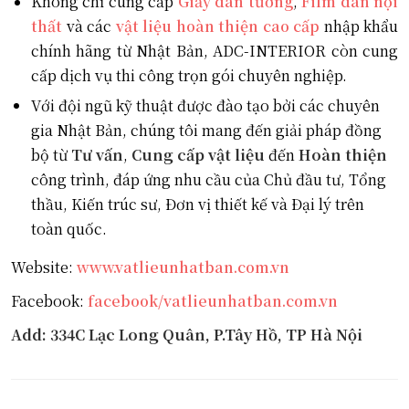
Không chỉ cung cấp
Giấy dán tường
,
Film dán nội
thất
và các
vật liệu hoàn thiện cao cấp
nhập khẩu
chính hãng từ Nhật Bản, ADC-INTERIOR còn cung
cấp dịch vụ thi công trọn gói chuyên nghiệp.
Với đội ngũ kỹ thuật được đào tạo bởi các chuyên
gia Nhật Bản, chúng tôi mang đến giải pháp đồng
bộ từ
Tư vấn
,
Cung cấp vật liệu
đến
Hoàn thiện
công trình, đáp ứng nhu cầu của Chủ đầu tư, Tổng
thầu, Kiến trúc sư, Đơn vị thiết kế và Đại lý trên
toàn quốc.
Website:
www.vatlieunhatban.com.vn
Facebook:
facebook/vatlieunhatban.com.vn
Add: 334C Lạc Long Quân, P.Tây Hồ, TP Hà Nội