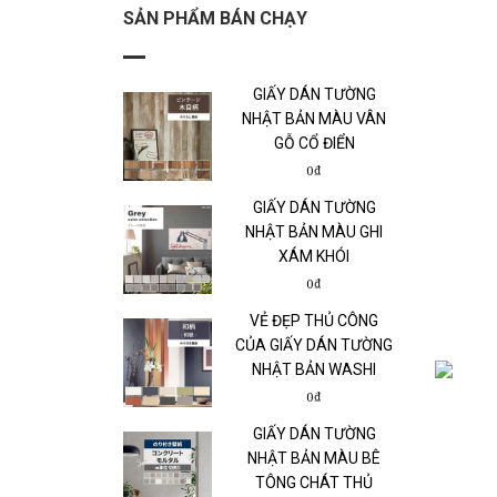
SẢN PHẨM BÁN CHẠY
GIẤY DÁN TƯỜNG
NHẬT BẢN MÀU VÂN
GỖ CỔ ĐIỂN
0₫
GIẤY DÁN TƯỜNG
NHẬT BẢN MÀU GHI
XÁM KHÓI
0₫
VẺ ĐẸP THỦ CÔNG
CỦA GIẤY DÁN TƯỜNG
NHẬT BẢN WASHI
0₫
GIẤY DÁN TƯỜNG
NHẬT BẢN MÀU BÊ
TÔNG CHÁT THỦ