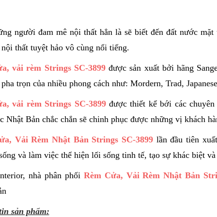
ng người đam mê nội thất hẳn là sẽ biết đến đất nước mặt
 nội thất tuyệt hảo vô cùng nổi tiếng.
a, vải rèm Strings SC-3899
được sản xuất bởi hãng Sange
ế pha trọn của nhiều phong cách như: Mordern, Trad, Japanes
a, vải rèm Strings SC-3899
được thiết kể bới các chuyên
úc Nhật Bản chắc chắn sẽ chinh phục được những vị khách hàn
a, Vải Rèm Nhật Bản Strings SC-3899
lần đầu tiên xuấ
sống và làm việc thể hiện lối sống tinh tế, tạo sự khác biệt v
nterior, nhà phân phối
Rèm Cửa, Vải Rèm Nhật Bản Stri
ản
tin sản phẩm: