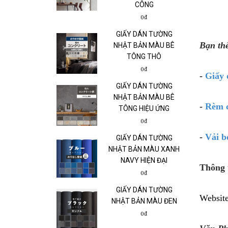
CÔNG
0₫
GIẤY DÁN TƯỜNG
Bạn th
NHẬT BẢN MÀU BÊ
TÔNG THÔ
0₫
-
Giấy 
GIẤY DÁN TƯỜNG
NHẬT BẢN MÀU BÊ
-
Rèm 
TÔNG HIỆU ỨNG
0₫
-
Vải b
GIẤY DÁN TƯỜNG
NHẬT BẢN MÀU XANH
NAVY HIỆN ĐẠI
Thông t
0₫
GIẤY DÁN TƯỜNG
Websit
NHẬT BẢN MÀU ĐEN
0₫