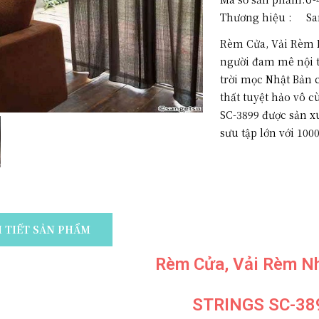
Thương hiệu :
Sa
Rèm Cửa, Vải Rèm 
người đam mê nội t
trời mọc Nhật Bản c
thất tuyệt hảo vô c
SC-3899 được sản x
sưu tập lớn với 1000.
I TIẾT SẢN PHẨM
Rèm Cửa, Vải Rèm N
STRINGS SC-38