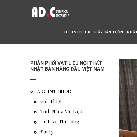
ADC INTERIOR
GIẤY DÁN TƯỜNG NHẬ
Home
/
Rèm Cửa, Vải Rèm Nhật Bản Strings 
PHÂN PHỐI VẬT LIỆU NỘI THẤT
NHẬT BẢN HÀNG ĐẦU VIỆT NAM
ADC INTERIOR
Giới Thiệu
Tính Năng Vật Liệu
Dịch Vụ Thi Công
Đại Lý