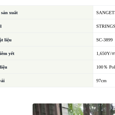
sản xuất
SANGET
l
STRING
t liệu
SC-3899
iêm yết
1,650Y/
liệu
100％ Pol
vải
97cm