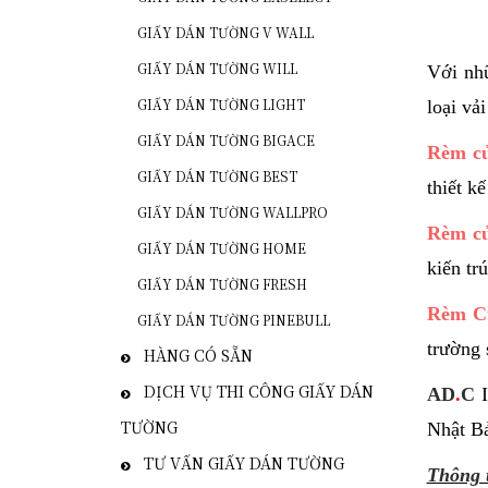
GIẤY DÁN TƯỜNG V WALL
GIẤY DÁN TƯỜNG WILL
Với nhữ
GIẤY DÁN TƯỜNG LIGHT
loại vải
GIẤY DÁN TƯỜNG BIGACE
Rèm cử
GIẤY DÁN TƯỜNG BEST
thiết k
GIẤY DÁN TƯỜNG WALLPRO
Rèm cử
GIẤY DÁN TƯỜNG HOME
kiến tr
GIẤY DÁN TƯỜNG FRESH
Rèm Cử
GIẤY DÁN TƯỜNG PINEBULL
trường 
HÀNG CÓ SẴN
DỊCH VỤ THI CÔNG GIẤY DÁN
AD
.
C
I
TƯỜNG
Nhật B
TƯ VẤN GIẤY DÁN TƯỜNG
Thông 