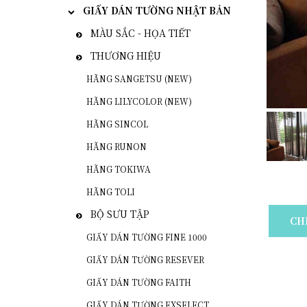
GIẤY DÁN TƯỜNG NHẬT BẢN
MÀU SẮC - HỌA TIẾT
THƯƠNG HIỆU
HÃNG SANGETSU (NEW)
HÃNG LILYCOLOR (NEW)
HÃNG SINCOL
HÃNG RUNON
HÃNG TOKIWA
HÃNG TOLI
BỘ SƯU TẬP
CH
GIẤY DÁN TƯỜNG FINE 1000
GIẤY DÁN TƯỜNG RESEVER
GIẤY DÁN TƯỜNG FAITH
GIẤY DÁN TƯỜNG EXSELECT