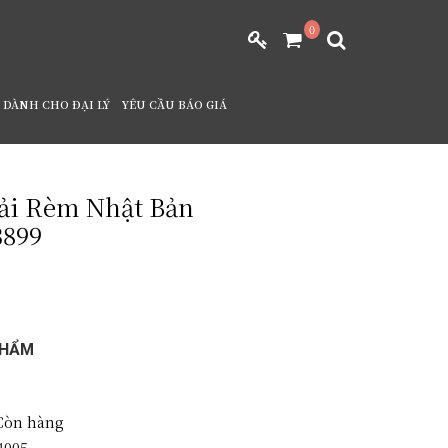
0
DÀNH CHO ĐẠI LÝ
YÊU CẦU BÁO GIÁ
ải Rèm Nhật Bản
3899
PHẨM
òn hàng
4005