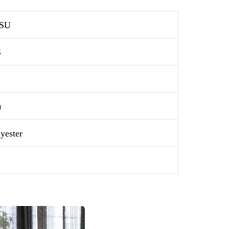
SU
S
ｍ
yester