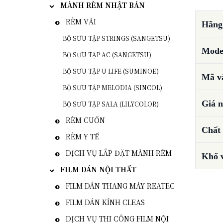
MÀNH RÈM NHẬT BẢN
RÈM VẢI
Hãng 
BỘ SƯU TẬP STRINGS (SANGETSU)
Mode
BỘ SƯU TẬP AC (SANGETSU)
BỘ SƯU TẬP U LIFE (SUMINOE)
Mã vậ
BỘ SƯU TẬP MELODIA (SINCOL)
Giá n
BỘ SƯU TẬP SALA (LILYCOLOR)
RÈM CUỐN
Chất 
RÈM Y TẾ
DỊCH VỤ LẮP ĐẶT MÀNH RÈM
Khổ 
FILM DÁN NỘI THẤT
FILM DÁN THANG MÁY REATEC
FILM DÁN KÍNH CLEAS
DỊCH VỤ THI CÔNG FILM NỘI