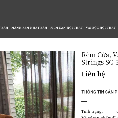
T BẢN
MÀNH RÈM NHẬT BẢN
FILM DÁN NỘI THẤT
VẢI BỌC NỘI THẤT
SC-3899
Rèm Cửa, V
Strings SC-
Liên hệ
THÔNG TIN SẢN 
Tình trạng: C
Mã số sản phẩm:
U-