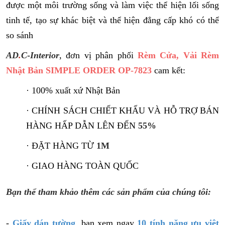
được một môi trường sống và làm việc thể hiện lối sống
tinh tế, tạo sự khác biệt và thể hiện đẳng cấp khó có thể
so sánh
AD
.
C
-
Interior
, đơn vị phân phối
Rèm Cửa, Vải Rèm
Nhật Bản S
IMPLE ORDER OP-7823
cam kết:
· 100% xuất xứ Nhật Bản
· CHÍNH SÁCH CHIẾT KHẤU VÀ HỖ TRỢ BÁN
HÀNG HẤP DẪN LÊN ĐẾN
55%
· ĐẶT HÀNG TỪ
1M
· GIAO HÀNG TOÀN QUỐC
Bạn thể tham khảo thêm các sản phẩm của chúng tôi:
-
Giấy dán tường
, bạn xem ngay
10 tính năng ưu việt