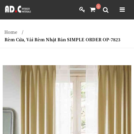
ADC INTERIOR
0
GIẤY DÁN TƯỜNG NHẬT BẢN
ADC INTERIOR
GIẤY DÁN TƯỜNG NHẬT BẢN
Home
/
MÀNH RÈM NHẬT BẢN
Rèm Cửa, Vải Rèm Nhật Bản SIMPLE ORDER OP-7823
FILM DÁN NỘI THẤT
VẢI BỌC NỘI THẤT
MÀNH RÈM NHẬT BẢN
FILM DÁN NỘI THẤT
VẢI BỌC NỘI THẤT
DÀNH CHO ĐẠI LÝ
DÀNH CHO ĐẠI LÝ
YÊU CẦU BÁO GIÁ
YÊU CẦU BÁO GIÁ