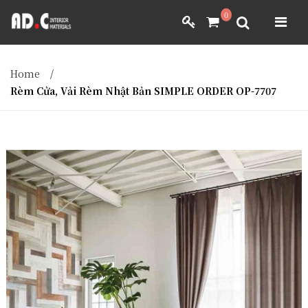
ADC INTERIOR
0
GIẤY DÁN TƯỜNG NHẬT BẢN
ADC INTERIOR
GIẤY DÁN TƯỜNG NHẬT BẢN
Home
/
MÀNH RÈM NHẬT BẢN
Rèm Cửa, Vải Rèm Nhật Bản SIMPLE ORDER OP-7707
FILM DÁN NỘI THẤT
VẢI BỌC NỘI THẤT
MÀNH RÈM NHẬT BẢN
FILM DÁN NỘI THẤT
VẢI BỌC NỘI THẤT
DÀNH CHO ĐẠI LÝ
DÀNH CHO ĐẠI LÝ
YÊU CẦU BÁO GIÁ
YÊU CẦU BÁO GIÁ