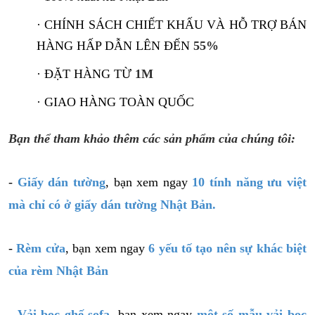
· CHÍNH SÁCH CHIẾT KHẤU VÀ HỖ TRỢ BÁN
HÀNG HẤP DẪN LÊN ĐẾN
55%
· ĐẶT HÀNG TỪ
1M
· GIAO HÀNG TOÀN QUỐC
Bạn thể tham khảo thêm các sản phẩm của chúng tôi:
-
Giấy dán tường
, bạn xem ngay
10 tính năng ưu việt
mà chỉ có ở giấy dán tường Nhật Bản.
-
Rèm cửa
, bạn xem ngay
6 yếu tố tạo nên sự khác biệt
của rèm Nhật Bản
-
Vải bọc ghế sofa
, bạn xem ngay
một số mẫu vải bọc