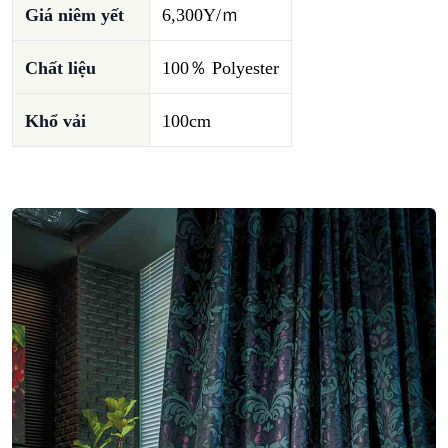
Giá niêm yết
6,300Y/ｍ
Chất liệu
100％ Polyester
Khổ vải
100cm