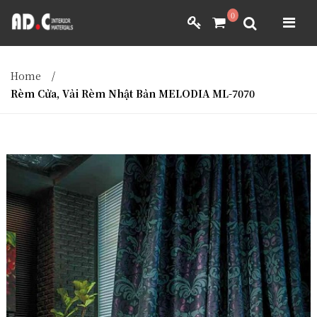
ADC INTERIOR
0
GIẤY DÁN TƯỜNG NHẬT BẢN
ADC INTERIOR
GIẤY DÁN TƯỜNG NHẬT BẢN
Home
/
MÀNH RÈM NHẬT BẢN
Rèm Cửa, Vải Rèm Nhật Bản MELODIA ML-7070
FILM DÁN NỘI THẤT
VẢI BỌC NỘI THẤT
MÀNH RÈM NHẬT BẢN
FILM DÁN NỘI THẤT
VẢI BỌC NỘI THẤT
DÀNH CHO ĐẠI LÝ
DÀNH CHO ĐẠI LÝ
YÊU CẦU BÁO GIÁ
YÊU CẦU BÁO GIÁ