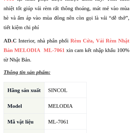
nhiệt tốt giúp vải rèm rất thông thoáng, mát mẻ vào mùa
hè và ấm áp vào mùa đông nên còn gọi là vải “dễ thở”,
tiết kiệm chi phí
AD
.
C
Interior, nhà phân phối
Rèm Cửa, Vải Rèm Nhật
Bản MELODIA ML-7061
xin cam kết nhập khẩu 100%
từ Nhật Bản.
Thông tin sản phẩm:
Hãng sản xuất
SINCOL
Model
MELODIA
Mã vật liệu
ML-7061