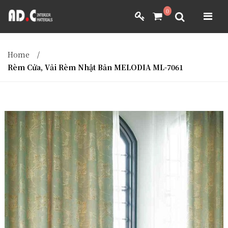
ADC INTERIOR
0
GIẤY DÁN TƯỜNG NHẬT BẢN
ADC INTERIOR
GIẤY DÁN TƯỜNG NHẬT BẢN
Home
/
MÀNH RÈM NHẬT BẢN
Rèm Cửa, Vải Rèm Nhật Bản MELODIA ML-7061
FILM DÁN NỘI THẤT
VẢI BỌC NỘI THẤT
MÀNH RÈM NHẬT BẢN
FILM DÁN NỘI THẤT
VẢI BỌC NỘI THẤT
DÀNH CHO ĐẠI LÝ
DÀNH CHO ĐẠI LÝ
YÊU CẦU BÁO GIÁ
YÊU CẦU BÁO GIÁ