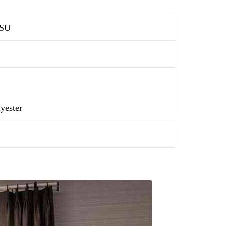
SU
yester