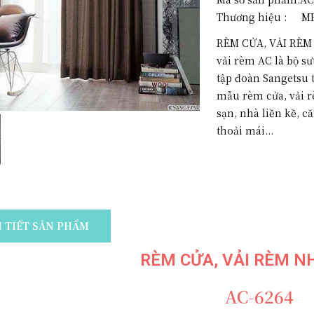
Thương hiệu :
ME
RÈM CỬA, VẢI RÈM 
vải rèm AC là bộ s
tập đoàn Sangetsu 
mẫu rèm cửa, vải r
sạn, nhà liền kề, 
thoải mái...
I TIẾT SẢN PHẨM
RÈM CỬA, VẢI RÈM N
AC-6264