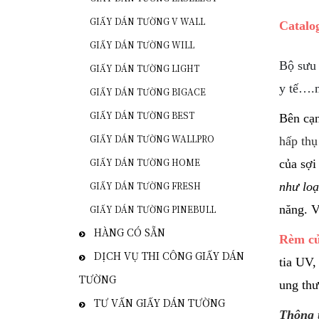
GIẤY DÁN TƯỜNG V WALL
Catalo
GIẤY DÁN TƯỜNG WILL
Bộ sưu 
GIẤY DÁN TƯỜNG LIGHT
y tế….m
GIẤY DÁN TƯỜNG BIGACE
GIẤY DÁN TƯỜNG BEST
Bên cạn
GIẤY DÁN TƯỜNG WALLPRO
hấp thụ
GIẤY DÁN TƯỜNG HOME
của sợi
GIẤY DÁN TƯỜNG FRESH
như loạ
năng. V
GIẤY DÁN TƯỜNG PINEBULL
HÀNG CÓ SẴN
Rèm cử
DỊCH VỤ THI CÔNG GIẤY DÁN
tia UV,
TƯỜNG
ung thư
TƯ VẤN GIẤY DÁN TƯỜNG
Thông 