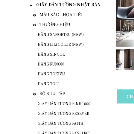
GIẤY DÁN TƯỜNG NHẬT BẢN
MÀU SẮC - HỌA TIẾT
THƯƠNG HIỆU
HÃNG SANGETSU (NEW)
HÃNG LILYCOLOR (NEW)
HÃNG SINCOL
HÃNG RUNON
HÃNG TOKIWA
HÃNG TOLI
BỘ SƯU TẬP
CH
GIẤY DÁN TƯỜNG FINE 1000
GIẤY DÁN TƯỜNG RESEVER
GIẤY DÁN TƯỜNG FAITH
GIẤY DÁN TƯỜNG EXSELECT