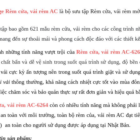
ge Rèm cửa, vải rèm AC
là bộ sưu tập Rèm cửa, vải rèm mới
tập bao gồm 621 mẫu rèm cửa, vải rèm cho các công trình nhà
ang đến sự thoải mái và phong cách độc đáo với các thiết k
h những tính năng vượt trội của
Rèm cửa, vải rèm AC-626
 chất bẩn và dễ vệ sinh trong suốt quá trình sử dụng, độ bền
 vải cực kỳ ấn tượng nên trong suốt quá trình giặt và sử dụ
i vải
thông thường,
khả năng cách nhiệt cực tốt vào mùa đôn
iệc chăm sóc và bảo quản thực sự rất đơn giản và hiệu quả b
a, vải rèm AC-6264
còn có nhiều tính năng mà không phải l
 an toàn với môi trường, toàn bộ rèm của, vải rèm AC đạt 
) an toàn cho người sử dụng được áp dụng tại Nhật Bản.
tin sản phẩm: