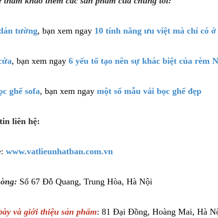
ể tham khảo thêm các sản phẩm của chúng tôi:
dán tường
, bạn xem ngay
10 tính năng ưu việt mà chỉ có 
cửa
, bạn xem ngay
6 yếu tố tạo nên sự khác biệt của rèm 
ọc ghế sofa
, bạn xem ngay
một số mẫu vải bọc ghế đẹp
in liên hệ:
e:
www.vatlieunhatban.com.vn
òng:
Số 67 Đỗ Quang, Trung Hòa, Hà Nội
ày và giới thiệu sản phẩm
: 81 Đại Đồng, Hoàng Mai, Hà N