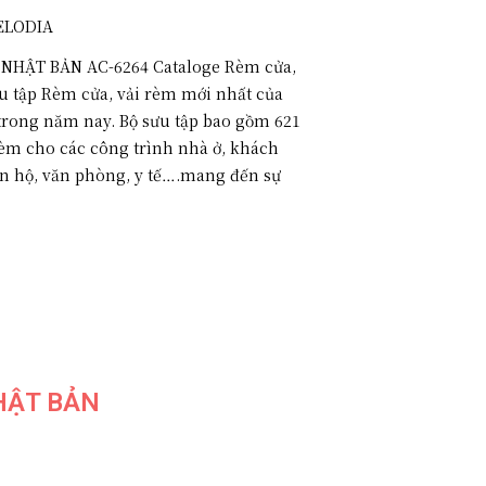
LODIA
NHẬT BẢN AC-6264 Cataloge Rèm cửa,
ưu tập Rèm cửa, vải rèm mới nhất của
trong năm nay. Bộ sưu tập bao gồm 621
èm cho các công trình nhà ở, khách
căn hộ, văn phòng, y tế….mang đến sự
HẬT BẢN