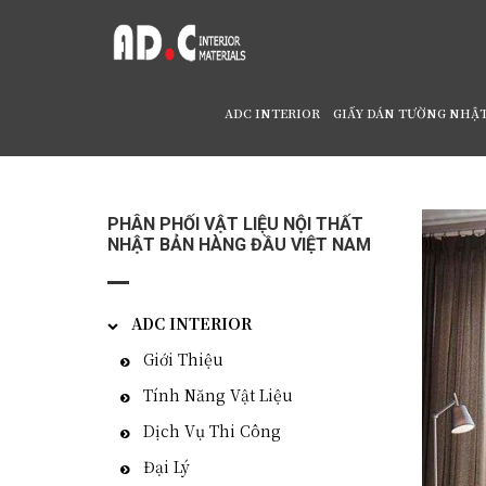
ADC INTERIOR
GIẤY DÁN TƯỜNG NHẬ
Home
/
Rèm Cửa, Vải Rèm Nhật Bản AC-6264
PHÂN PHỐI VẬT LIỆU NỘI THẤT
NHẬT BẢN HÀNG ĐẦU VIỆT NAM
ADC INTERIOR
Giới Thiệu
Tính Năng Vật Liệu
Dịch Vụ Thi Công
Đại Lý