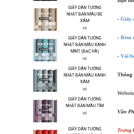
Bạn th
GIẤY DÁN TƯỜNG
NHẬT BẢN MÀU BE
-
Giấy 
XÁM
0₫
-
Rèm 
GIẤY DÁN TƯỜNG
NHẬT BẢN MÀU XANH
MINT (BẠC HÀ)
-
Vải b
0₫
GIẤY DÁN TƯỜNG
Thông t
NHẬT BẢN MÀU XANH
XÁM
0₫
Websit
GIẤY DÁN TƯỜNG
NHẬT BẢN MÀU TÍM
Văn Ph
0₫
GIẤY DÁN TƯỜNG
Trưng b