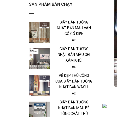
SẢN PHẨM BÁN CHẠY
GIẤY DÁN TƯỜNG
NHẬT BẢN MÀU VÂN
GỖ CỔ ĐIỂN
0₫
GIẤY DÁN TƯỜNG
NHẬT BẢN MÀU GHI
XÁM KHÓI
0₫
VẺ ĐẸP THỦ CÔNG
CỦA GIẤY DÁN TƯỜNG
NHẬT BẢN WASHI
0₫
GIẤY DÁN TƯỜNG
NHẬT BẢN MÀU BÊ
TÔNG CHÁT THỦ