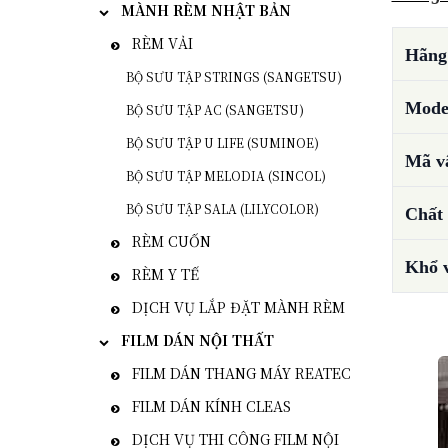
MÀNH RÈM NHẬT BẢN
RÈM VẢI
Hãng 
BỘ SƯU TẬP STRINGS (SANGETSU)
Mode
BỘ SƯU TẬP AC (SANGETSU)
BỘ SƯU TẬP U LIFE (SUMINOE)
Mã vậ
BỘ SƯU TẬP MELODIA (SINCOL)
BỘ SƯU TẬP SALA (LILYCOLOR)
Chất 
RÈM CUỐN
Khổ 
RÈM Y TẾ
DỊCH VỤ LẮP ĐẶT MÀNH RÈM
FILM DÁN NỘI THẤT
FILM DÁN THANG MÁY REATEC
FILM DÁN KÍNH CLEAS
DỊCH VỤ THI CÔNG FILM NỘI