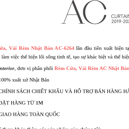
ửa, Vải Rèm Nhật Bản AC-6264
lần đầu tiên xuất hiện 
 làm việc thể hiện lối sống tinh tế, tạo sự khác biệt và thể hi
nterior
, đơn vị phân phối
Rèm Cửa, Vải Rèm AC Nhật Bả
 100% xuất xứ Nhật
Bản
 CHÍNH SÁCH CHIẾT KHẤU VÀ HỖ TRỢ BÁN HÀNG H
 ĐẶT HÀNG TỪ
1M
 GIAO HÀNG TOÀN QUỐC