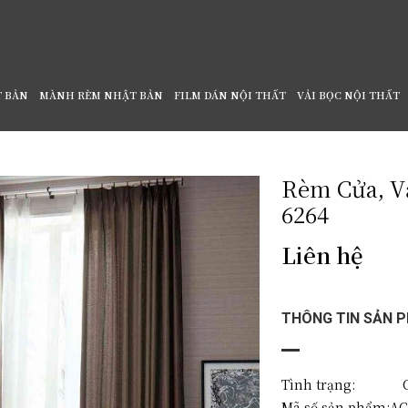
T BẢN
MÀNH RÈM NHẬT BẢN
FILM DÁN NỘI THẤT
VẢI BỌC NỘI THẤT
Rèm Cửa, V
6264
Liên hệ
THÔNG TIN SẢN 
Tình trạng: C
Mã số sản phẩm:
AC