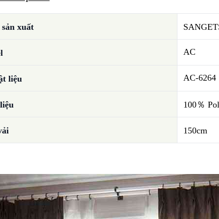
sản xuất
SANGET
AC
l
AC-6264
t liệu
liệu
100％ Pol
vải
150cm