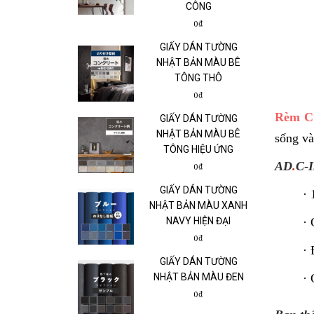
CÔNG
0₫
GIẤY DÁN TƯỜNG
NHẬT BẢN MÀU BÊ
TÔNG THÔ
0₫
Rèm C
GIẤY DÁN TƯỜNG
NHẬT BẢN MÀU BÊ
sống và
TÔNG HIỆU ỨNG
AD
.
C
-
I
0₫
GIẤY DÁN TƯỜNG
·
NHẬT BẢN MÀU XANH
NAVY HIỆN ĐẠI
·
0₫
·
GIẤY DÁN TƯỜNG
NHẬT BẢN MÀU ĐEN
·
0₫