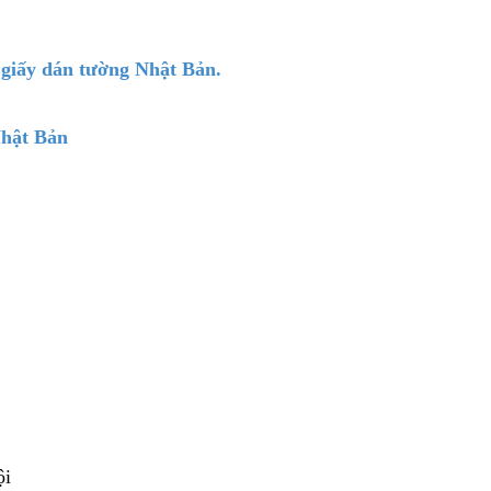
ở giấy dán tường Nhật Bản.
Nhật Bản
ội