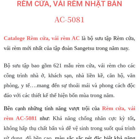
RÈM CỬA, VẢI RÈM NHẬT BẢN
AC-5081
Cataloge Rèm cửa, vải rèm AC
là bộ sưu tập Rèm cửa,
vải rèm mới nhất của tập đoàn Sangetsu trong năm nay.
Bộ sưu tập bao gồm 621 mẫu rèm cửa, vải rèm cho các
công trình nhà ở, khách sạn, nhà liền kề, căn hộ, văn
phòng, y tế….mang đến sự thoải mái và phong cách độc
đáo với các thiết kế thể hiện bốn mùa trong năm.
Bên cạnh những tính năng vượt trội của
Rèm cửa, vải
rèm AC-5081
như:
Khả năng chống nhăn cực kỳ tốt
,
không hấp thụ chất bẩn và dễ vệ sinh trong suốt quá trình
sử dụng, độ bền cao
, màu sắc sắc nét đặc biệt khả năng