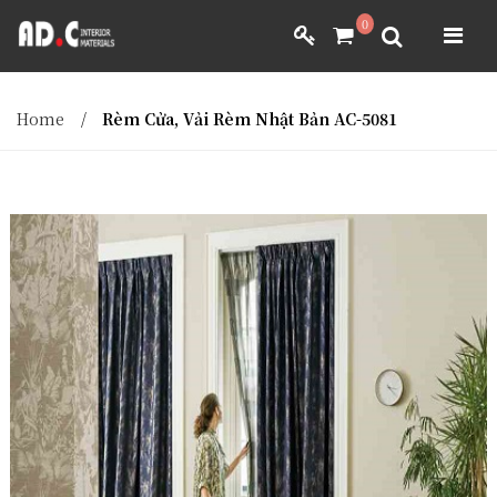
ADC INTERIOR
0
GIẤY DÁN TƯỜNG NHẬT BẢN
ADC INTERIOR
GIẤY DÁN TƯỜNG NHẬT BẢN
Home
/
Rèm Cửa, Vải Rèm Nhật Bản AC-5081
MÀNH RÈM NHẬT BẢN
FILM DÁN NỘI THẤT
VẢI BỌC NỘI THẤT
MÀNH RÈM NHẬT BẢN
FILM DÁN NỘI THẤT
VẢI BỌC NỘI THẤT
DÀNH CHO ĐẠI LÝ
DÀNH CHO ĐẠI LÝ
YÊU CẦU BÁO GIÁ
YÊU CẦU BÁO GIÁ