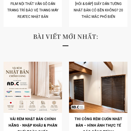
FILM NỘI THẤT VÂN GỖ DÁN
[HỎI & ĐÁP] GIẤY DÁN TƯỜNG
TRANG TRÍ BẢO VỆ THANG MÁY
NHẬT BẢN CÓ BỀN KHÔNG? 20
REATEC NHẬT BẢN
THẮC MẮC PHỔ BIẾN
BÀI VIẾT MỚI NHẤT:
VẢI RÈM NHẬT BẢN CHÍNH
THI CÔNG RÈM CUỐN NHẬT
HÃNG - NHẬP KHẨU & PHÂN
BẢN – HÌNH ẢNH THỰC TẾ