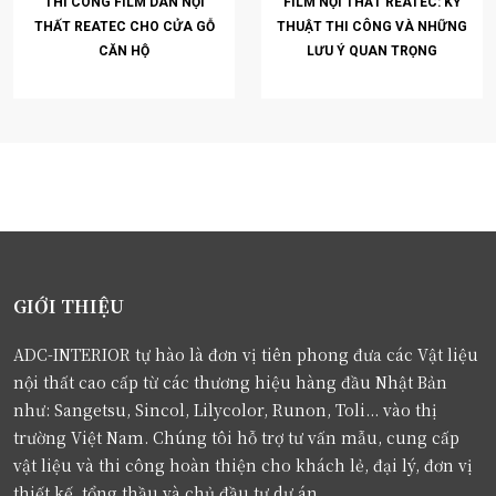
THI CÔNG FILM DÁN NỘI
FILM NỘI THẤT REATEC: KỸ
THẤT REATEC CHO CỬA GỖ
THUẬT THI CÔNG VÀ NHỮNG
CĂN HỘ
LƯU Ý QUAN TRỌNG
GIỚI THIỆU
ADC-INTERIOR tự hào là đơn vị tiên phong đưa các Vật liệu
nội thất cao cấp từ các thương hiệu hàng đầu Nhật Bản
như: Sangetsu, Sincol, Lilycolor, Runon, Toli... vào thị
trường Việt Nam. Chúng tôi hỗ trợ tư vấn mẫu, cung cấp
vật liệu và thi công hoàn thiện cho khách lẻ, đại lý, đơn vị
thiết kế, tổng thầu và chủ đầu tư dự án.