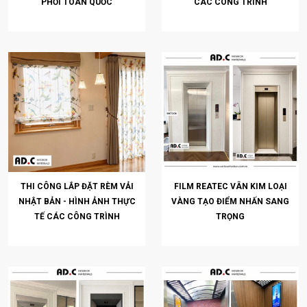
PHỐI TOÀN QUỐC
CÁC CÔNG TRÌNH
THI CÔNG LẮP ĐẶT RÈM VẢI
FILM REATEC VÂN KIM LOẠI
NHẬT BẢN - HÌNH ẢNH THỰC
VÀNG TẠO ĐIỂM NHẤN SANG
TẾ CÁC CÔNG TRÌNH
TRỌNG