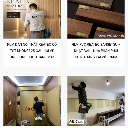
FILM DÁN NỘI THẤT REATEC CÓ
FILM PVC REATEC SANGETSU –
TỐT KHÔNG? 25 CÂU HỎI VỀ
NHẬT BẢN | NHÀ PHÂN PHỐI
ỨNG DỤNG CHO THANG MÁY
CHÍNH HÃNG TẠI VIỆT NAM