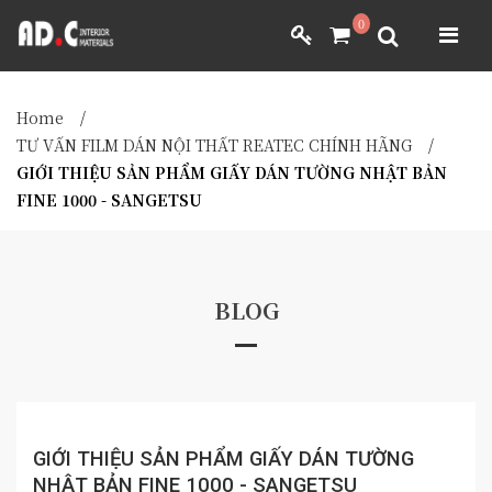
ADC INTERIOR
0
GIẤY DÁN TƯỜNG NHẬT BẢN
ADC INTERIOR
GIẤY DÁN TƯỜNG NHẬT BẢN
Home
/
MÀNH RÈM NHẬT BẢN
TƯ VẤN FILM DÁN NỘI THẤT REATEC CHÍNH HÃNG
/
GIỚI THIỆU SẢN PHẨM GIẤY DÁN TƯỜNG NHẬT BẢN
FILM DÁN NỘI THẤT
FINE 1000 - SANGETSU
VẢI BỌC NỘI THẤT
MÀNH RÈM NHẬT BẢN
FILM DÁN NỘI THẤT
VẢI BỌC NỘI THẤT
DÀNH CHO ĐẠI LÝ
DÀNH CHO ĐẠI LÝ
BLOG
YÊU CẦU BÁO GIÁ
YÊU CẦU BÁO GIÁ
GIỚI THIỆU SẢN PHẨM GIẤY DÁN TƯỜNG
NHẬT BẢN FINE 1000 - SANGETSU