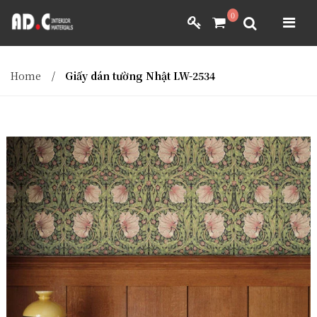
ADC INTERIOR
0
GIẤY DÁN TƯỜNG NHẬT BẢN
ADC INTERIOR
GIẤY DÁN TƯỜNG NHẬT BẢN
Home
/
Giấy dán tường Nhật LW-2534
MÀNH RÈM NHẬT BẢN
FILM DÁN NỘI THẤT
VẢI BỌC NỘI THẤT
MÀNH RÈM NHẬT BẢN
FILM DÁN NỘI THẤT
VẢI BỌC NỘI THẤT
DÀNH CHO ĐẠI LÝ
DÀNH CHO ĐẠI LÝ
YÊU CẦU BÁO GIÁ
YÊU CẦU BÁO GIÁ