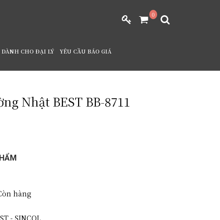
0
DÀNH CHO ĐẠI LÝ
YÊU CẦU BÁO GIÁ
ờng Nhật BEST BB-8711
PHẨM
òn hàng
ST - SINCOL