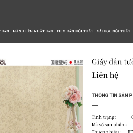
T BẢN
MÀNH RÈM NHẬT BẢN
FILM DÁN NỘI THẤT
VẢI BỌC NỘI THẤT
Giấy dán tư
Liên hệ
THÔNG TIN SẢN 
Tình trạng: C
Mã số sản phẩm:
Thương hiệu :
BE