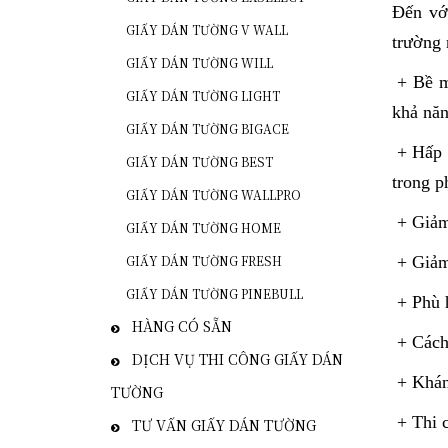
Đến với
GIẤY DÁN TƯỜNG V WALL
trường 
GIẤY DÁN TƯỜNG WILL
+ Bề mặ
GIẤY DÁN TƯỜNG LIGHT
khả năn
GIẤY DÁN TƯỜNG BIGACE
+ Hấp t
GIẤY DÁN TƯỜNG BEST
trong p
GIẤY DÁN TƯỜNG WALLPRO
+ Giảm
GIẤY DÁN TƯỜNG HOME
GIẤY DÁN TƯỜNG FRESH
+ Giảm 
GIẤY DÁN TƯỜNG PINEBULL
+ Phù h
HÀNG CÓ SẴN
+ Cách 
DỊCH VỤ THI CÔNG GIẤY DÁN
+ Khán
TƯỜNG
+ Thi c
TƯ VẤN GIẤY DÁN TƯỜNG