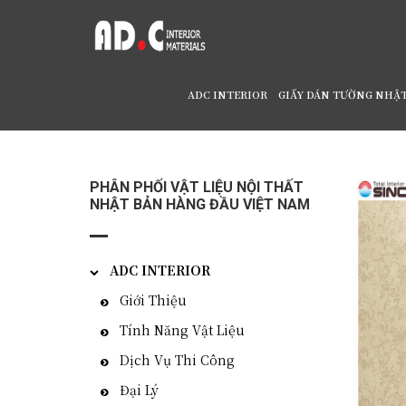
ADC INTERIOR
GIẤY DÁN TƯỜNG NHẬ
Home
/
Giấy dán tường Nhật BEST BB-8711
PHÂN PHỐI VẬT LIỆU NỘI THẤT
NHẬT BẢN HÀNG ĐẦU VIỆT NAM
ADC INTERIOR
Giới Thiệu
Tính Năng Vật Liệu
Dịch Vụ Thi Công
Đại Lý