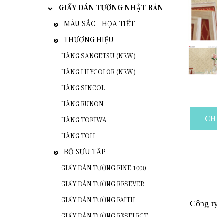
GIẤY DÁN TƯỜNG NHẬT BẢN
MÀU SẮC - HỌA TIẾT
THƯƠNG HIỆU
HÃNG SANGETSU (NEW)
HÃNG LILYCOLOR (NEW)
HÃNG SINCOL
HÃNG RUNON
CH
HÃNG TOKIWA
HÃNG TOLI
BỘ SƯU TẬP
GIẤY DÁN TƯỜNG FINE 1000
GIẤY DÁN TƯỜNG RESEVER
GIẤY DÁN TƯỜNG FAITH
Công t
GIẤY DÁN TƯỜNG EXSELECT