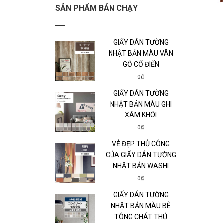
SẢN PHẨM BÁN CHẠY
GIẤY DÁN TƯỜNG
NHẬT BẢN MÀU VÂN
GỖ CỔ ĐIỂN
0₫
GIẤY DÁN TƯỜNG
NHẬT BẢN MÀU GHI
XÁM KHÓI
0₫
VẺ ĐẸP THỦ CÔNG
CỦA GIẤY DÁN TƯỜNG
NHẬT BẢN WASHI
0₫
GIẤY DÁN TƯỜNG
NHẬT BẢN MÀU BÊ
TÔNG CHÁT THỦ