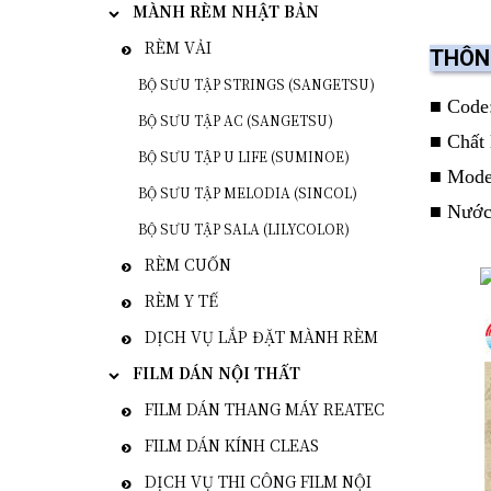
MÀNH RÈM NHẬT BẢN
RÈM VẢI
THÔN
BỘ SƯU TẬP STRINGS (SANGETSU)
■ Code
BỘ SƯU TẬP AC (SANGETSU)
■ Chất 
BỘ SƯU TẬP U LIFE (SUMINOE)
■ Model
BỘ SƯU TẬP MELODIA (SINCOL)
■ Nước
BỘ SƯU TẬP SALA (LILYCOLOR)
RÈM CUỐN
RÈM Y TẾ
DỊCH VỤ LẮP ĐẶT MÀNH RÈM
FILM DÁN NỘI THẤT
FILM DÁN THANG MÁY REATEC
FILM DÁN KÍNH CLEAS
DỊCH VỤ THI CÔNG FILM NỘI