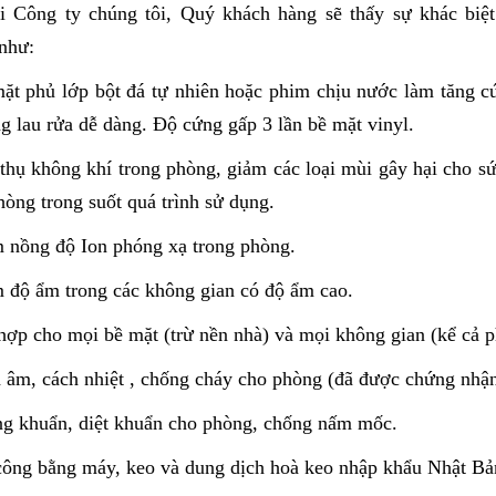
 Công ty chúng tôi, Quý khách hàng sẽ thấy sự khác biệt 
như:
t phủ lớp bột đá tự nhiên hoặc phim chịu nước làm tăng c
g lau rửa dễ dàng. Độ cứng gấp 3 lần bề mặt vinyl.
hụ không khí trong phòng, giảm các loại mùi gây hại cho sứ
hòng trong suốt quá trình sử dụng.
 nồng độ Ion phóng xạ trong phòng.
độ ẩm trong các không gian có độ ẩm cao.
ợp cho mọi bề mặt (trừ nền nhà) và mọi không gian (kể cả p
âm, cách nhiệt , chống cháy cho phòng (đã được chứng nhận
g khuẩn, diệt khuẩn cho phòng, chống nấm mốc.
ông bằng máy, keo và dung dịch hoà keo nhập khẩu Nhật Bản