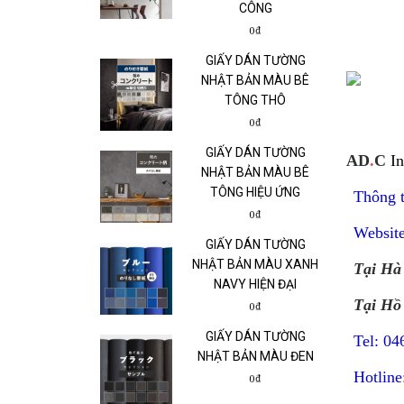
CÔNG
0₫
GIẤY DÁN TƯỜNG
NHẬT BẢN MÀU BÊ
TÔNG THÔ
0₫
GIẤY DÁN TƯỜNG
AD
.
C
In
NHẬT BẢN MÀU BÊ
TÔNG HIỆU ỨNG
Thông ti
0₫
Websit
GIẤY DÁN TƯỜNG
NHẬT BẢN MÀU XANH
Tại Hà
NAVY HIỆN ĐẠI
Tại Hồ
0₫
GIẤY DÁN TƯỜNG
Tel: 04
NHẬT BẢN MÀU ĐEN
Hotline
0₫