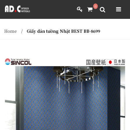
ADC INTERIOR
0
GIẤY DÁN TƯỜNG NHẬT BẢN
ADC INTERIOR
GIẤY DÁN TƯỜNG NHẬT BẢN
Home
/
Giấy dán tường Nhật BEST BB-8699
MÀNH RÈM NHẬT BẢN
FILM DÁN NỘI THẤT
VẢI BỌC NỘI THẤT
MÀNH RÈM NHẬT BẢN
FILM DÁN NỘI THẤT
VẢI BỌC NỘI THẤT
DÀNH CHO ĐẠI LÝ
DÀNH CHO ĐẠI LÝ
YÊU CẦU BÁO GIÁ
YÊU CẦU BÁO GIÁ