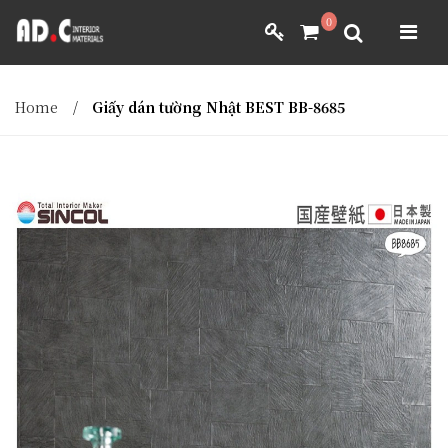
ADC INTERIOR
0
GIẤY DÁN TƯỜNG NHẬT BẢN
ADC INTERIOR
GIẤY DÁN TƯỜNG NHẬT BẢN
Home
/
Giấy dán tường Nhật BEST BB-8685
MÀNH RÈM NHẬT BẢN
FILM DÁN NỘI THẤT
VẢI BỌC NỘI THẤT
MÀNH RÈM NHẬT BẢN
FILM DÁN NỘI THẤT
VẢI BỌC NỘI THẤT
DÀNH CHO ĐẠI LÝ
DÀNH CHO ĐẠI LÝ
YÊU CẦU BÁO GIÁ
YÊU CẦU BÁO GIÁ