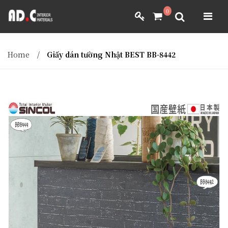
ADC INTERIOR
0
GIẤY DÁN TƯỜNG NHẬT BẢN
ADC INTERIOR
GIẤY DÁN TƯỜNG NHẬT BẢN
Home
/
Giấy dán tường Nhật BEST BB-8442
MÀNH RÈM NHẬT BẢN
FILM DÁN NỘI THẤT
VẢI BỌC NỘI THẤT
MÀNH RÈM NHẬT BẢN
FILM DÁN NỘI THẤT
VẢI BỌC NỘI THẤT
DÀNH CHO ĐẠI LÝ
DÀNH CHO ĐẠI LÝ
YÊU CẦU BÁO GIÁ
YÊU CẦU BÁO GIÁ