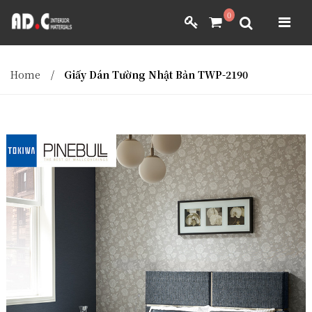
ADC INTERIOR
0
GIẤY DÁN TƯỜNG NHẬT BẢN
ADC INTERIOR
GIẤY DÁN TƯỜNG NHẬT BẢN
Home
/
Giấy Dán Tường Nhật Bản TWP-2190
MÀNH RÈM NHẬT BẢN
FILM DÁN NỘI THẤT
VẢI BỌC NỘI THẤT
MÀNH RÈM NHẬT BẢN
FILM DÁN NỘI THẤT
VẢI BỌC NỘI THẤT
DÀNH CHO ĐẠI LÝ
DÀNH CHO ĐẠI LÝ
YÊU CẦU BÁO GIÁ
YÊU CẦU BÁO GIÁ