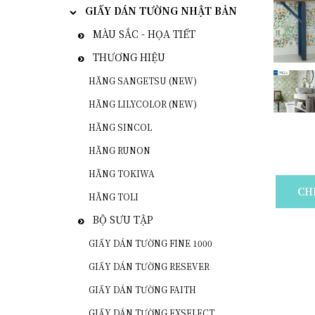
GIẤY DÁN TƯỜNG NHẬT BẢN
MÀU SẮC - HỌA TIẾT
THƯƠNG HIỆU
HÃNG SANGETSU (NEW)
HÃNG LILYCOLOR (NEW)
HÃNG SINCOL
HÃNG RUNON
HÃNG TOKIWA
CH
HÃNG TOLI
BỘ SƯU TẬP
GIẤY DÁN TƯỜNG FINE 1000
GIẤY DÁN TƯỜNG RESEVER
GIẤY DÁN TƯỜNG FAITH
GIẤY DÁN TƯỜNG EXSELECT