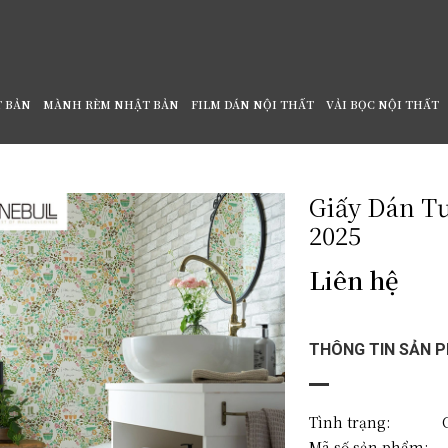
T BẢN
MÀNH RÈM NHẬT BẢN
FILM DÁN NỘI THẤT
VẢI BỌC NỘI THẤT
Giấy Dán T
2025
Liên hệ
THÔNG TIN SẢN 
Tình trạng: C
Mã số sản phẩm: