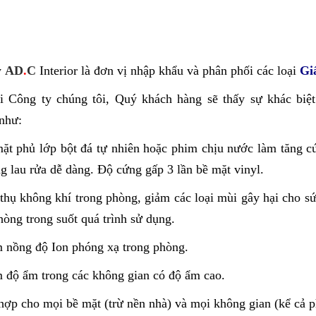
y
AD
.
C
Interior là đơn vị nhập khẩu và phân phối các loại
Gi
 Công ty chúng tôi, Quý khách hàng sẽ thấy sự khác biệt 
như:
t phủ lớp bột đá tự nhiên hoặc phim chịu nước làm tăng c
g lau rửa dễ dàng. Độ cứng gấp 3 lần bề mặt vinyl.
hụ không khí trong phòng, giảm các loại mùi gây hại cho sứ
hòng trong suốt quá trình sử dụng.
 nồng độ Ion phóng xạ trong phòng.
độ ẩm trong các không gian có độ ẩm cao.
ợp cho mọi bề mặt (trừ nền nhà) và mọi không gian (kể cả p