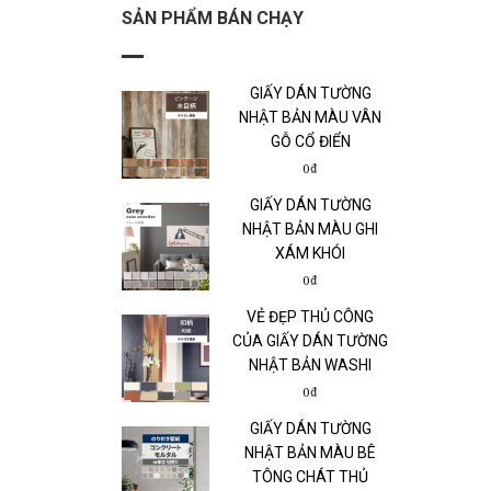
SẢN PHẨM BÁN CHẠY
GIẤY DÁN TƯỜNG
NHẬT BẢN MÀU VÂN
GỖ CỔ ĐIỂN
0₫
GIẤY DÁN TƯỜNG
NHẬT BẢN MÀU GHI
XÁM KHÓI
0₫
VẺ ĐẸP THỦ CÔNG
CỦA GIẤY DÁN TƯỜNG
NHẬT BẢN WASHI
0₫
GIẤY DÁN TƯỜNG
NHẬT BẢN MÀU BÊ
TÔNG CHÁT THỦ