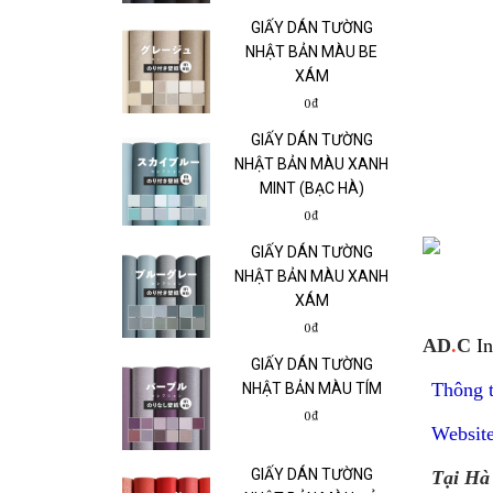
GIẤY DÁN TƯỜNG
NHẬT BẢN MÀU BE
XÁM
0₫
GIẤY DÁN TƯỜNG
NHẬT BẢN MÀU XANH
MINT (BẠC HÀ)
0₫
GIẤY DÁN TƯỜNG
NHẬT BẢN MÀU XANH
XÁM
0₫
AD
.
C
In
GIẤY DÁN TƯỜNG
Thông ti
NHẬT BẢN MÀU TÍM
0₫
Websit
GIẤY DÁN TƯỜNG
Tại Hà