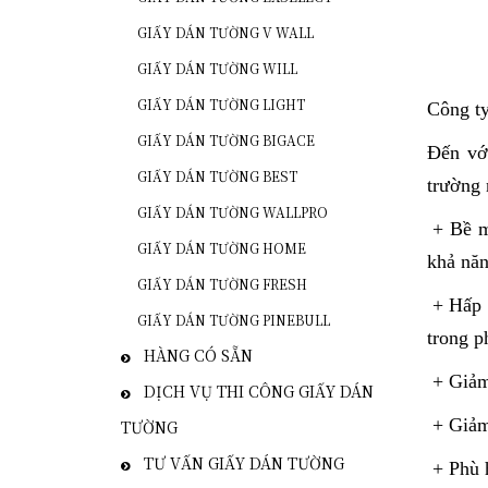
GIẤY DÁN TƯỜNG V WALL
GIẤY DÁN TƯỜNG WILL
GIẤY DÁN TƯỜNG LIGHT
Công t
GIẤY DÁN TƯỜNG BIGACE
Đến với
GIẤY DÁN TƯỜNG BEST
trường 
GIẤY DÁN TƯỜNG WALLPRO
+ Bề mặ
GIẤY DÁN TƯỜNG HOME
khả năn
GIẤY DÁN TƯỜNG FRESH
+ Hấp t
GIẤY DÁN TƯỜNG PINEBULL
trong p
HÀNG CÓ SẴN
+ Giảm
DỊCH VỤ THI CÔNG GIẤY DÁN
+ Giảm 
TƯỜNG
TƯ VẤN GIẤY DÁN TƯỜNG
+ Phù h