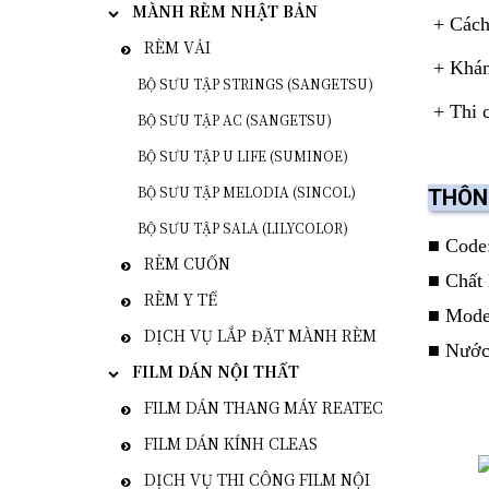
MÀNH RÈM NHẬT BẢN
+ Cách 
RÈM VẢI
+ Khán
BỘ SƯU TẬP STRINGS (SANGETSU)
+ Thi c
BỘ SƯU TẬP AC (SANGETSU)
BỘ SƯU TẬP U LIFE (SUMINOE)
BỘ SƯU TẬP MELODIA (SINCOL)
THÔN
BỘ SƯU TẬP SALA (LILYCOLOR)
■ Code
RÈM CUỐN
■ Chất 
RÈM Y TẾ
■ Model
DỊCH VỤ LẮP ĐẶT MÀNH RÈM
■ Nước
FILM DÁN NỘI THẤT
FILM DÁN THANG MÁY REATEC
FILM DÁN KÍNH CLEAS
DỊCH VỤ THI CÔNG FILM NỘI