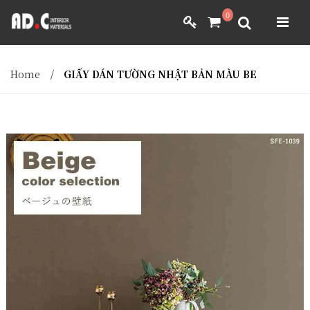
ADC INTERIOR
0
GIẤY DÁN TƯỜNG NHẬT BẢN
ADC INTERIOR
GIẤY DÁN TƯỜNG NHẬT BẢN
Home
/
GIẤY DÁN TƯỜNG NHẬT BẢN MÀU BE
MÀNH RÈM NHẬT BẢN
FILM DÁN NỘI THẤT
VẢI BỌC NỘI THẤT
MÀNH RÈM NHẬT BẢN
FILM DÁN NỘI THẤT
VẢI BỌC NỘI THẤT
DÀNH CHO ĐẠI LÝ
DÀNH CHO ĐẠI LÝ
YÊU CẦU BÁO GIÁ
YÊU CẦU BÁO GIÁ