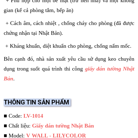
+ Phù hợp cho mọi bề mặt (trừ nền nhà) và mọi không
gian (kể cả phòng tắm, bếp ăn)
+ Cách âm, cách nhiệt , chống cháy cho phòng (đã được
chứng nhận tại Nhật Bản).
+ Kháng khuẩn, diệt khuẩn cho phòng, chống nấm mốc.
Bên cạnh đó, nhà sản xuất yêu cầu sử dụng keo chuyên
dụng trong suốt quá trình thi công
giấy dán tường Nhật
Bản
.
THÔNG TIN SẢN PHẨM
■ Code:
LV-1014
■ Chất liệu:
Giấy dán tường Nhật Bản
■ Model:
V WALL - LILYCOLOR