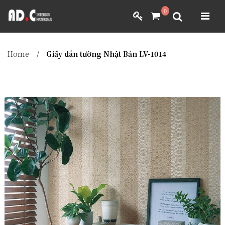
ADC INTERIOR
0
GIẤY DÁN TƯỜNG NHẬT BẢN
ADC INTERIOR
GIẤY DÁN TƯỜNG NHẬT BẢN
Home
/
Giấy dán tường Nhật Bản LV-1014
MÀNH RÈM NHẬT BẢN
FILM DÁN NỘI THẤT
VẢI BỌC NỘI THẤT
MÀNH RÈM NHẬT BẢN
FILM DÁN NỘI THẤT
VẢI BỌC NỘI THẤT
DÀNH CHO ĐẠI LÝ
DÀNH CHO ĐẠI LÝ
YÊU CẦU BÁO GIÁ
YÊU CẦU BÁO GIÁ