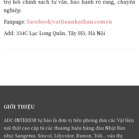
trợ bởi chính sách tư vấn, bảo hành rõ ràng, chuyên
nghiệp.
Fanpage:
facebook/vatlieunhatban.com.vn
Add: 334C Lạc Long Quân, Tây Hồ, Hà Nội
GIỚI THIỆU
ADC-INTERIOR tự hào là đơn vị tiên phong đưa các Vật liệu
nội thất cao cấp từ các thương hiệu hàng đầu Nhật Bản
như: Sangetsu, Sincol, Lilycolor, Runon, Toli... vào thị