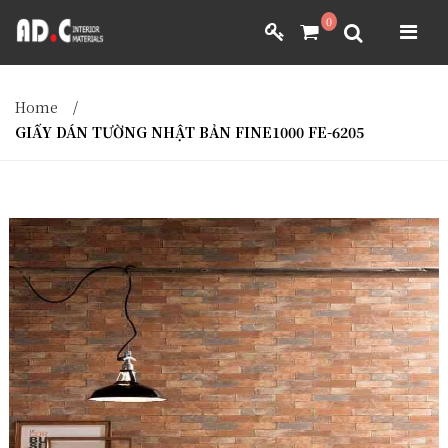
ADC INTERIOR
0
GIẤY DÁN TƯỜNG NHẬT BẢN
ADC INTERIOR
GIẤY DÁN TƯỜNG NHẬT BẢN
Home
/
MÀNH RÈM NHẬT BẢN
GIẤY DÁN TƯỜNG NHẬT BẢN FINE1000 FE-6205
FILM DÁN NỘI THẤT
VẢI BỌC NỘI THẤT
MÀNH RÈM NHẬT BẢN
FILM DÁN NỘI THẤT
VẢI BỌC NỘI THẤT
DÀNH CHO ĐẠI LÝ
DÀNH CHO ĐẠI LÝ
YÊU CẦU BÁO GIÁ
YÊU CẦU BÁO GIÁ