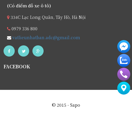
(Có điểm đỗ xe ô tô)
334C Lạc Long Quân, Tây Hồ, Hà Nội
0979 336 800
vatlieunhatban.adc@gmail.com
FACEBOOK
© 2015 - Sapo