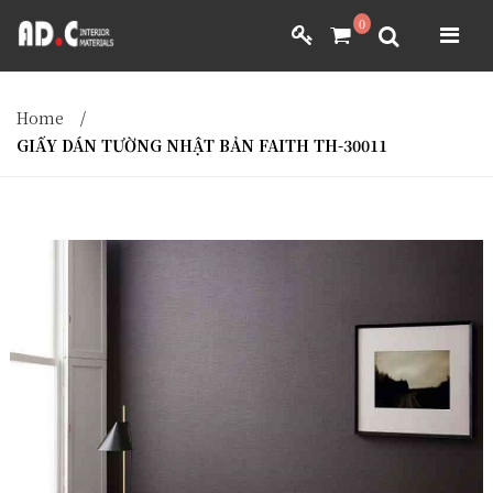
ADC INTERIOR
0
GIẤY DÁN TƯỜNG NHẬT BẢN
ADC INTERIOR
GIẤY DÁN TƯỜNG NHẬT BẢN
Home
/
MÀNH RÈM NHẬT BẢN
GIẤY DÁN TƯỜNG NHẬT BẢN FAITH TH-30011
FILM DÁN NỘI THẤT
VẢI BỌC NỘI THẤT
MÀNH RÈM NHẬT BẢN
FILM DÁN NỘI THẤT
VẢI BỌC NỘI THẤT
DÀNH CHO ĐẠI LÝ
DÀNH CHO ĐẠI LÝ
YÊU CẦU BÁO GIÁ
YÊU CẦU BÁO GIÁ