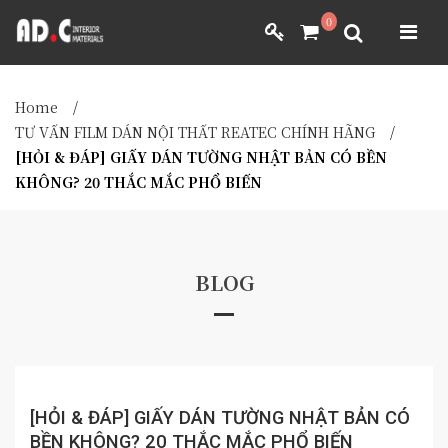
ADC INTERIOR
0
GIẤY DÁN TƯỜNG NHẬT BẢN
ADC INTERIOR
GIẤY DÁN TƯỜNG NHẬT BẢN
Home
/
MÀNH RÈM NHẬT BẢN
TƯ VẤN FILM DÁN NỘI THẤT REATEC CHÍNH HÃNG
/
[HỎI & ĐÁP] GIẤY DÁN TƯỜNG NHẬT BẢN CÓ BỀN
FILM DÁN NỘI THẤT
KHÔNG? 20 THẮC MẮC PHỔ BIẾN
VẢI BỌC NỘI THẤT
MÀNH RÈM NHẬT BẢN
FILM DÁN NỘI THẤT
VẢI BỌC NỘI THẤT
DÀNH CHO ĐẠI LÝ
DÀNH CHO ĐẠI LÝ
BLOG
YÊU CẦU BÁO GIÁ
YÊU CẦU BÁO GIÁ
[HỎI & ĐÁP] GIẤY DÁN TƯỜNG NHẬT BẢN CÓ
BỀN KHÔNG? 20 THẮC MẮC PHỔ BIẾN