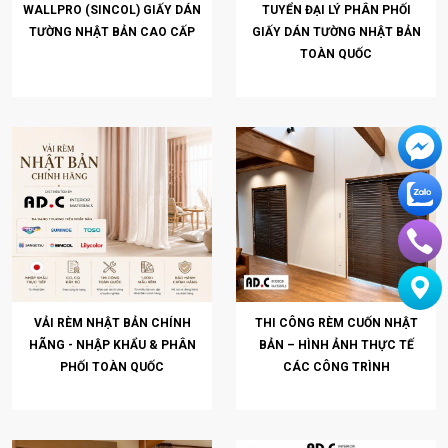
WALLPRO (SINCOL) GIẤY DÁN
TUYỂN ĐẠI LÝ PHÂN PHỐI
TƯỜNG NHẬT BẢN CAO CẤP
GIẤY DÁN TƯỜNG NHẬT BẢN
TOÀN QUỐC
VẢI RÈM NHẬT BẢN CHÍNH
THI CÔNG RÈM CUỐN NHẬT
HÃNG - NHẬP KHẨU & PHÂN
BẢN – HÌNH ẢNH THỰC TẾ
PHỐI TOÀN QUỐC
CÁC CÔNG TRÌNH