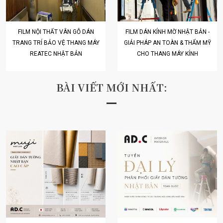
FILM NỘI THẤT VÂN GỖ DÁN
FILM DÁN KÍNH MỜ NHẬT BẢN -
TRANG TRÍ BẢO VỆ THANG MÁY
GIẢI PHÁP AN TOÀN & THẨM MỸ
REATEC NHẬT BẢN
CHO THANG MÁY KÍNH
BÀI VIẾT MỚI NHẤT: