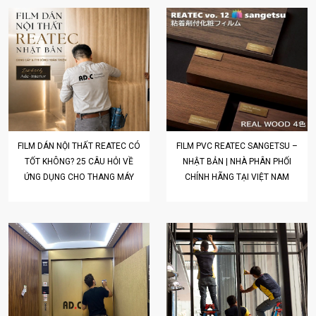
FILM DÁN NỘI THẤT REATEC CÓ
FILM PVC REATEC SANGETSU –
TỐT KHÔNG? 25 CÂU HỎI VỀ
NHẬT BẢN | NHÀ PHÂN PHỐI
ỨNG DỤNG CHO THANG MÁY
CHÍNH HÃNG TẠI VIỆT NAM