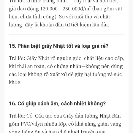
Trả lời: Ở mức trung bình — Tùy loại và họa tiết,
giá dao động 120.000 – 250.000đ/m² (bao gồm vật
liệu, chưa tính công). So với tuổi thọ và chất
lượng, đây là khoản đầu tư tiết kiệm lâu dài.
15. Phân biệt giấy Nhật tốt và loại giá rẻ?
Trả lời: Giấy Nhật rõ nguồn gốc, chất liệu cao cấp,
khí thải an toàn, có chứng nhận—không nên dùng
các loại không rõ xuất xứ dễ gây hại tường và sức
khỏe.
16. Có giúp cách âm, cách nhiệt không?
Trả lời: Có. Cấu tạo của Giấy dán tường Nhật Bản
gồm PVC/vilyn nhiều lớp, có khả năng giảm vang
vọng tiếng ồn và hạn chế nhiệt truyền qua