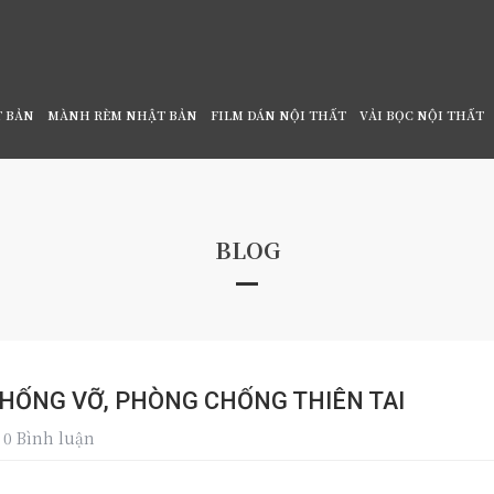
T BẢN
MÀNH RÈM NHẬT BẢN
FILM DÁN NỘI THẤT
VẢI BỌC NỘI THẤT
 CHÍNH HÃNG
/
FILM DÁN KÍNH NHẬT BẢN CHỐNG VỠ, PH
BLOG
CHỐNG VỠ, PHÒNG CHỐNG THIÊN TAI
0 Bình luận