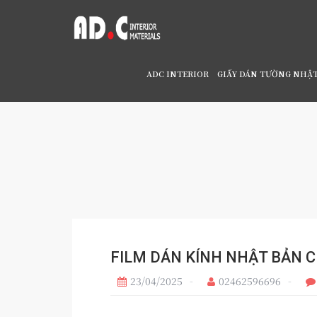
ADC INTERIOR
GIẤY DÁN TƯỜNG NHẬ
Home
/
TƯ VẤN FILM DÁN NỘI THẤT REATEC
FILM DÁN KÍNH NHẬT BẢN 
23/04/2025
02462596696