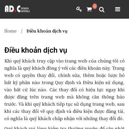
ADC INTERIOR
0
GIẤY DÁN TƯỜNG NHẬT BẢN
ADC INTERIOR
GIẤY DÁN TƯỜNG NHẬT BẢN
Home
/
Điều khoản dịch vụ
MÀNH RÈM NHẬT BẢN
FILM DÁN NỘI THẤT
Điều khoản dịch vụ
VẢI BỌC NỘI THẤT
MÀNH RÈM NHẬT BẢN
FILM DÁN NỘI THẤT
VẢI BỌC NỘI THẤT
Khi quý khách truy cập vào trang web của chúng tôi có
nghĩa là quý khách đồng ý với các điều khoản này. Trang
DÀNH CHO ĐẠI LÝ
web có quyền thay đổi, chỉnh sửa, thêm hoặc lược bỏ
DÀNH CHO ĐẠI LÝ
bất kỳ phần nào trong Quy định và Điều kiện sử dụng,
YÊU CẦU BÁO GIÁ
vào bất cứ lúc nào. Các thay đổi có hiệu lực ngay khi
được đăng trên trang web mà không cần thông báo
trước. Và khi quý khách tiếp tục sử dụng trang web, sau
YÊU CẦU BÁO GIÁ
khi các thay đổi về quy định và điều kiện được đăng tải,
có nghĩa là quý khách chấp nhận với những thay đổi đó.
Quý khách vui lòng kiểm tra thường xuyên để cập nhật