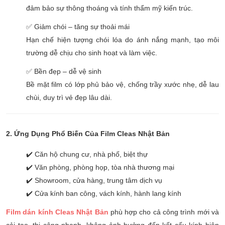
đảm bảo sự thông thoáng và tính thẩm mỹ kiến trúc.
✅ Giảm chói – tăng sự thoải mái
Hạn chế hiện tượng chói lóa do ánh nắng mạnh, tạo môi
trường dễ chịu cho sinh hoạt và làm việc.
✅ Bền đẹp – dễ vệ sinh
Bề mặt film có lớp phủ bảo vệ, chống trầy xước nhẹ, dễ lau
chùi, duy trì vẻ đẹp lâu dài.
2. Ứng Dụng Phổ Biến Của Film Cleas Nhật Bản
✔️ Căn hộ chung cư, nhà phố, biệt thự
✔️ Văn phòng, phòng họp, tòa nhà thương mại
✔️ Showroom, cửa hàng, trung tâm dịch vụ
✔️ Cửa kính ban công, vách kính, hành lang kính
Film dán kính Cleas Nhật Bản
phù hợp cho cả công trình mới và