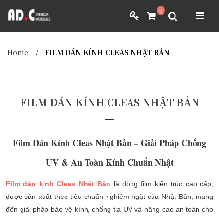
ADC INTERIOR
0
GIẤY DÁN TƯỜNG NHẬT BẢN
ADC INTERIOR
GIẤY DÁN TƯỜNG NHẬT BẢN
Home
/
FILM DÁN KÍNH CLEAS NHẬT BẢN
MÀNH RÈM NHẬT BẢN
FILM DÁN NỘI THẤT
VẢI BỌC NỘI THẤT
FILM DÁN KÍNH CLEAS NHẬT BẢN
MÀNH RÈM NHẬT BẢN
FILM DÁN NỘI THẤT
VẢI BỌC NỘI THẤT
DÀNH CHO ĐẠI LÝ
DÀNH CHO ĐẠI LÝ
Film Dán Kính Cleas Nhật Bản – Giải Pháp Chống
YÊU CẦU BÁO GIÁ
UV & An Toàn Kính Chuẩn Nhật
Film dán kính Cleas Nhật Bản
là dòng film kiến trúc cao cấp,
YÊU CẦU BÁO GIÁ
được sản xuất theo tiêu chuẩn nghiêm ngặt của Nhật Bản, mang
đến giải pháp bảo vệ kính, chống tia UV và nâng cao an toàn cho