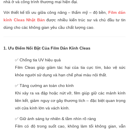
nhà ở và công trình thương mại hiện đại.
Với thiết kế tối ưu giữa công năng – thẩm mỹ – độ bền,
Film dán
kính Cleas Nhật Bản
được nhiều kiến trúc sư và chủ đầu tư tin
dùng cho các không gian yêu cầu chất lượng cao.
1. Ưu Điểm Nổi Bật Của Film Dán Kính Cleas
✅ Chống tia UV hiệu quả
Film Cleas giúp giảm tác hại của tia cực tím, bảo vệ sức
khỏe người sử dụng và hạn chế phai màu nội thất.
✅ Tăng cường an toàn cho kính
Khi xảy ra va đập hoặc nứt vỡ, film giúp giữ các mảnh kính
liên kết, giảm nguy cơ gây thương tích – đặc biệt quan trọng
với cửa kính lớn và vách kính.
✅ Giữ ánh sáng tự nhiên & tầm nhìn rõ ràng
Film có độ trong suốt cao, không làm tối không gian, vẫn