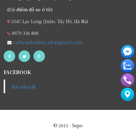
(Có điểm đỗ xe ô tô)
334C Lạc Long Quân, Tây Hồ, Hà Nội
0979 336 800
vatlieunhatban.adc@gmail.com
FACEBOOK
© 2015 - Sapo