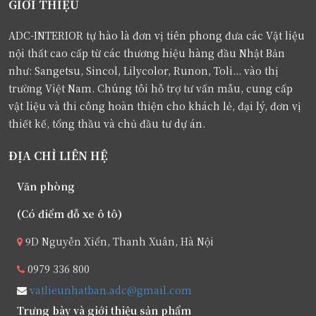
GIỚI THIỆU
ADC-INTERIOR tự hào là đơn vị tiên phong đưa các Vật liệu
nội thất cao cấp từ các thương hiệu hàng đầu Nhật Bản
như: Sangetsu, Sincol, Lilycolor, Runon, Toli... vào thị
trường Việt Nam. Chúng tôi hỗ trợ tư vấn mẫu, cung cấp
vật liệu và thi công hoàn thiện cho khách lẻ, đại lý, đơn vị
thiết kế, tổng thầu và chủ đầu tư dự án.
ĐỊA CHỈ LIÊN HỆ
Văn phòng
(Có điểm đỗ xe ô tô)
9D Nguyễn Xiển, Thanh Xuân, Hà Nội
0979 336 800
vatlieunhatban.adc@gmail.com
Trưng bày và giới thiệu sản phẩm