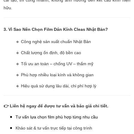
cải tạo, thi công nhanh, không ảnh hưởng đến kết cấu kính hiện
hữu.
3. Vì Sao Nên Chọn Film Dán Kính Cleas Nhật Bản?
🔹 Công nghệ sản xuất chuẩn Nhật Bản
🔹 Chất lượng ổn định, độ bền cao
🔹 Tối ưu an toàn – chống UV – thẩm mỹ
🔹 Phù hợp nhiều loại kính và không gian
🔹 Hiệu quả sử dụng lâu dài, chi phí hợp lý
👉 Liên hệ ngay để được tư vấn và báo giá chi tiết.
Tư vấn lựa chọn film phù hợp từng nhu cầu
Khảo sát & tư vấn trực tiếp tại công trình