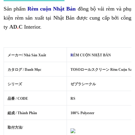
Sản phẩm
Rèm
cuộn Nhật Bản
đồng bộ vải rèm và phụ
kiện rèm sản xuất tại Nhật Bản được cung cấp bởi công
ty
AD
.
C
Interior.
メーカー/ Nhà Sản Xuất
R
ÈM CUỘN NHẬT BẢN
カタログ / Danh Mục
TOSOロールスクリーン Rèm Cuộn Sang
シリーズ
ゼブラシークル
品番 / CODE
RS
組成 / Thành Phần
100% Polyester
取付方法/