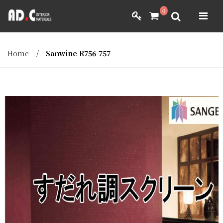
ADC INTERIOR
0
GIẤY DÁN TƯỜNG NHẬT BẢN
ADC INTERIOR
GIẤY DÁN TƯỜNG NHẬT BẢN
Home
/
Sanwine R756-757
MÀNH RÈM NHẬT BẢN
FILM DÁN NỘI THẤT
VẢI BỌC NỘI THẤT
MÀNH RÈM NHẬT BẢN
FILM DÁN NỘI THẤT
VẢI BỌC NỘI THẤT
DÀNH CHO ĐẠI LÝ
DÀNH CHO ĐẠI LÝ
YÊU CẦU BÁO GIÁ
YÊU CẦU BÁO GIÁ