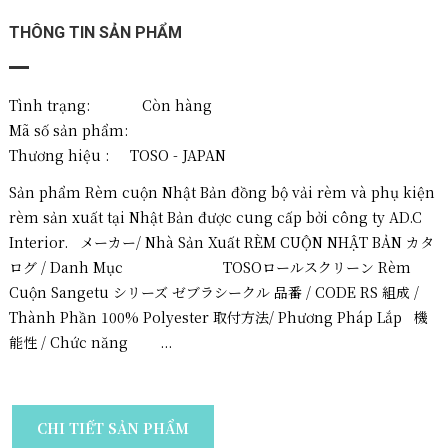
THÔNG TIN SẢN PHẨM
Tình trạng: Còn hàng
Mã số sản phẩm:
Thương hiệu :
TOSO - JAPAN
Sản phẩm Rèm cuộn Nhật Bản đồng bộ vải rèm và phụ kiện
rèm sản xuất tại Nhật Bản được cung cấp bởi công ty AD.C
Interior. メーカー/ Nhà Sản Xuất RÈM CUỘN NHẬT BẢN カタ
ログ / Danh Mục TOSOロールスクリーン Rèm
Cuộn Sangetu シリーズ ゼブラシークル 品番 / CODE RS 組成 /
Thành Phần 100% Polyester 取付方法/ Phương Pháp Lắp 機
能性 / Chức năng ...
CHI TIẾT SẢN PHẨM