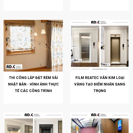
THI CÔNG LẮP ĐẶT RÈM VẢI
FILM REATEC VÂN KIM LOẠI
NHẬT BẢN - HÌNH ẢNH THỰC
VÀNG TẠO ĐIỂM NHẤN SANG
TẾ CÁC CÔNG TRÌNH
TRỌNG