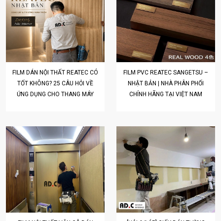
FILM DÁN NỘI THẤT REATEC CÓ
FILM PVC REATEC SANGETSU –
TỐT KHÔNG? 25 CÂU HỎI VỀ
NHẬT BẢN | NHÀ PHÂN PHỐI
ỨNG DỤNG CHO THANG MÁY
CHÍNH HÃNG TẠI VIỆT NAM