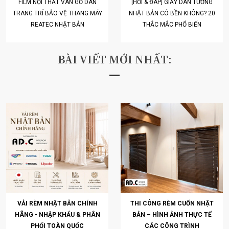
FILM NỘI THẤT VÂN GỖ DÁN
[HỎI & ĐÁP] GIẤY DÁN TƯỜNG
TRANG TRÍ BẢO VỆ THANG MÁY
NHẬT BẢN CÓ BỀN KHÔNG? 20
REATEC NHẬT BẢN
THẮC MẮC PHỔ BIẾN
BÀI VIẾT MỚI NHẤT:
VẢI RÈM NHẬT BẢN CHÍNH
THI CÔNG RÈM CUỐN NHẬT
HÃNG - NHẬP KHẨU & PHÂN
BẢN – HÌNH ẢNH THỰC TẾ
PHỐI TOÀN QUỐC
CÁC CÔNG TRÌNH