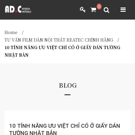
ADC INTERIOR
0
GIẤY DÁN TƯỜNG NHẬT BẢN
ADC INTERIOR
GIẤY DÁN TƯỜNG NHẬT BẢN
Home
/
MÀNH RÈM NHẬT BẢN
TƯ VẤN FILM DÁN NỘI THẤT REATEC CHÍNH HÃNG
/
10 TÍNH NĂNG ƯU VIỆT CHỈ CÓ Ở GIẤY DÁN TƯỜNG
FILM DÁN NỘI THẤT
NHẬT BẢN
VẢI BỌC NỘI THẤT
MÀNH RÈM NHẬT BẢN
FILM DÁN NỘI THẤT
VẢI BỌC NỘI THẤT
DÀNH CHO ĐẠI LÝ
DÀNH CHO ĐẠI LÝ
BLOG
YÊU CẦU BÁO GIÁ
YÊU CẦU BÁO GIÁ
10 TÍNH NĂNG ƯU VIỆT CHỈ CÓ Ở GIẤY DÁN
TƯỜNG NHẬT BẢN